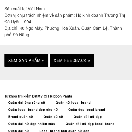
Sản xuất tại Việt Nam.
Đơn vị chịu trách nhiệm về sản phẩm: Hộ kinh doanh Trương Thị
Đỗ Uyên 1994.
Địa chỉ: 40 Ngô Mây, Phường Hòa Xuân, Quận Cẩm Lệ, Thành
phố Đà Nẵng.
XEM SẢN PHẨM »
XEM FEEDBACK »
Từ khoá tìm kiếm
DKMV OH Ribbon Pants
Quần dài ống rộng nữ
Quần nữ local brand
Quần local brand đẹp cho nữ
Quần đẹp local brand
Brand quần nữ
Quần dù nữ
Quần dài nữ đẹp
Quần dài nữ đẹp nhiều màu
Quần dài nữ đẹp local brand
Quần dài nữ
Local brand bán quần nữ đẹp