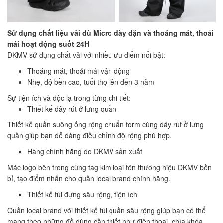
Sử dụng chất liệu vải dù Micro dày dặn và thoáng mát, thoải
mái hoạt động suốt 24H
DKMV sử dụng chất vải với nhiều ưu điểm nổi bật:
Thoáng mát, thoải mái vận động
Nhẹ, độ bền cao, tuổi thọ lên đến 3 năm
Sự tiện ích và độc lạ trong từng chi tiết:
Thiết kế dây rút ở lưng quần
Thiết kế quần suông ống rộng chuẩn form cùng dây rút ở lưng
quần giúp bạn dễ dàng điều chỉnh độ rộng phù hợp.
Hàng chính hãng do DKMV sản xuất
Mác logo bên trong cùng tag kim loại tên thương hiệu DKMV bền
bỉ, tạo điểm nhấn cho quần local brand chính hãng.‌
Thiết kế túi đựng sâu rộng, tiện ích
Quần local brand với thiết kế túi quần sâu rộng giúp bạn có thể
mang theo những đồ dùng cần thiết như điện thoại, chìa khóa,