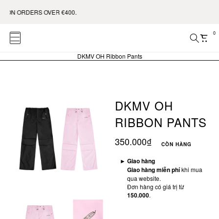
ERS OVER €400.
0
DKMV OH Ribbon Pants
DKMV OH
RIBBON PANTS
350.000₫
CÒN HÀNG
►
Giao hàng
Giao hàng miễn phí
khi mua
qua website.
Đơn hàng có giá trị từ
150.000
.