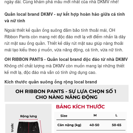
ngày dài. Cùng khám phá mẫu mới nhất của nhà DKMV nhé!
Quần local brand DKMV - sự kết hợp hoàn hảo giữa cá tính
và nữ tính
Ngoài thiết kế quần ống suông đảm bảo tính thoải mái, OH
Ribbon Pants còn mang nét độc đáo mới lạ với điểm nhấn là dây
rút mặt sau ống quần. Thiết kế dây rút mặt sau giúp nàng thoải
mái tạo kiểu theo ý muốn, vừa năng động, cá tính, vừa nữ tính.
OH RIBBON PANTS - Quần local brand độc đáo từ nhà DKMV
Không chỉ chất lượng mà DKMV còn muốn mang lại những thiết
kế mới lạ, độc đáo mà vẫn có tính ứng dụng cao.
Kích thước quần suông ống rộng local brand