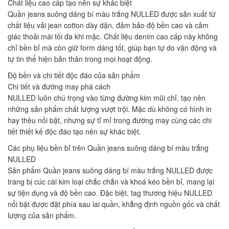
Chất liệu cao cấp tạo nên sự khác biệt
Quần jeans suông dáng bí màu trắng NULLED được sản xuất từ
chất liệu vải jean cotton dày dặn, đảm bảo độ bền cao và cảm
giác thoải mái tối đa khi mặc. Chất liệu denim cao cấp này không
chỉ bền bỉ mà còn giữ form dáng tốt, giúp bạn tự do vận động và
tự tin thể hiện bản thân trong mọi hoạt động.
Độ bền và chi tiết độc đáo của sản phẩm
Chi tiết và đường may phá cách
NULLED luôn chú trọng vào từng đường kim mũi chỉ, tạo nên
những sản phẩm chất lượng vượt trội. Mặc dù không có hình in
hay thêu nổi bật, nhưng sự tỉ mỉ trong đường may cùng các chi
tiết thiết kế độc đáo tạo nên sự khác biệt.
Các phụ liệu bền bỉ trên Quần jeans suông dáng bí màu trắng
NULLED
Sản phẩm Quần jeans suông dáng bí màu trắng NULLED được
trang bị cúc cài kim loại chắc chắn và khoá kéo bền bỉ, mang lại
sự tiện dụng và độ bền cao. Đặc biệt, tag thương hiệu NULLED
nổi bật được đặt phía sau lai quần, khẳng định nguồn gốc và chất
lượng của sản phẩm.