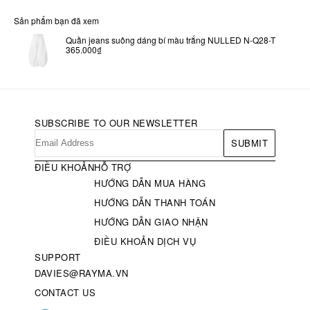
Sản phẩm bạn đã xem
Quần jeans suông dáng bí màu trắng NULLED N-Q28-T
365.000₫
SUBSCRIBE TO OUR NEWSLETTER
SUBMIT
ĐIỀU KHOẢN
HỖ TRỢ
HƯỚNG DẪN MUA HÀNG
HƯỚNG DẪN THANH TOÁN
HƯỚNG DẪN GIAO NHẬN
ĐIỀU KHOẢN DỊCH VỤ
SUPPORT
DAVIES@RAYMA.VN
CONTACT US