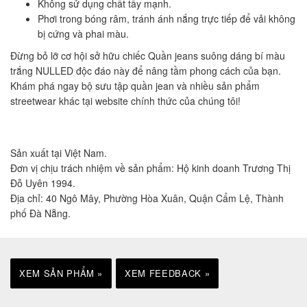
Không sử dụng chất tẩy mạnh.
Phơi trong bóng râm, tránh ánh nắng trực tiếp để vải không
bị cứng và phai màu.
Đừng bỏ lỡ cơ hội sở hữu chiếc Quần jeans suông dáng bí màu
trắng NULLED độc đáo này để nâng tầm phong cách của bạn.
Khám phá ngay bộ sưu tập quần jean và nhiều sản phẩm
streetwear khác tại website chính thức của chúng tôi!
Sản xuất tại Việt Nam.
Đơn vị chịu trách nhiệm về sản phẩm: Hộ kinh doanh Trương Thị
Đỗ Uyên 1994.
Địa chỉ: 40 Ngô Mây, Phường Hòa Xuân, Quận Cẩm Lệ, Thành
phố Đà Nẵng.
XEM SẢN PHẨM »
XEM FEEDBACK »