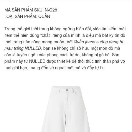
MÃ SẢN PHẨM SKU:
N-Q28
LOẠI SẢN PHẨM:
QUẦN
Trong thế giới thời trang không ngừng biến đổi, việc tìm kiếm một
item thể hiện đúng “chất” riêng của mình là điều mà bất kỳ tín đồ
thời trang nào cũng mong muốn. Với
Quần jeans suông dáng bí
màu trắng NULLED
, bạn sẽ không chỉ sở hữu một món đồ mà
còn là tuyên ngôn của phong cách tự do, không bị gò bó. Sản
phẩm này từ NULLED được thiết kế để thôi thúc tinh thần phá vỡ
mọi giới hạn, mang đến vẻ ngoài mới mẻ và đầy tự tin.