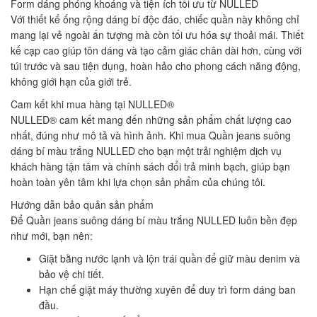
Form dáng phóng khoáng và tiện ích tối ưu từ NULLED
Với thiết kế ống rộng dáng bí độc đáo, chiếc quần này không chỉ
mang lại vẻ ngoài ấn tượng mà còn tối ưu hóa sự thoải mái. Thiết
kế cạp cao giúp tôn dáng và tạo cảm giác chân dài hơn, cùng với
túi trước và sau tiện dụng, hoàn hảo cho phong cách năng động,
không giới hạn của giới trẻ.
Cam kết khi mua hàng tại NULLED®
NULLED® cam kết mang đến những sản phẩm chất lượng cao
nhất, đúng như mô tả và hình ảnh. Khi mua Quần jeans suông
dáng bí màu trắng NULLED cho bạn một trải nghiệm dịch vụ
khách hàng tận tâm và chính sách đổi trả minh bạch, giúp bạn
hoàn toàn yên tâm khi lựa chọn sản phẩm của chúng tôi.
Hướng dẫn bảo quản sản phẩm
Để Quần jeans suông dáng bí màu trắng NULLED luôn bền đẹp
như mới, bạn nên:
Giặt bằng nước lạnh và lộn trái quần để giữ màu denim và
bảo vệ chi tiết.
Hạn chế giặt máy thường xuyên để duy trì form dáng ban
đầu.