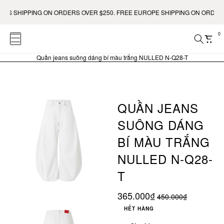
 SHIPPING ON ORDERS OVER $250. FREE EUROPE SHIPPING ON ORDERS OV
0
Quần jeans suông dáng bí màu trắng NULLED N-Q28-T
QUẦN JEANS
SUÔNG DÁNG
BÍ MÀU TRẮNG
NULLED N-Q28-
T
365.000₫
450.000₫
HẾT HÀNG