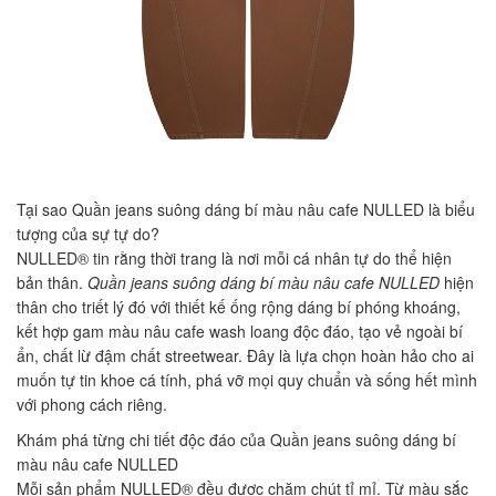
Tại sao Quần jeans suông dáng bí màu nâu cafe NULLED là biểu
tượng của sự tự do?
NULLED® tin rằng thời trang là nơi mỗi cá nhân tự do thể hiện
bản thân.
Quần jeans suông dáng bí màu nâu cafe NULLED
hiện
thân cho triết lý đó với thiết kế ống rộng dáng bí phóng khoáng,
kết hợp gam màu nâu cafe wash loang độc đáo, tạo vẻ ngoài bí
ẩn, chất lừ đậm chất streetwear. Đây là lựa chọn hoàn hảo cho ai
muốn tự tin khoe cá tính, phá vỡ mọi quy chuẩn và sống hết mình
với phong cách riêng.
Khám phá từng chi tiết độc đáo của Quần jeans suông dáng bí
màu nâu cafe NULLED
Mỗi sản phẩm NULLED® đều được chăm chút tỉ mỉ. Từ màu sắc