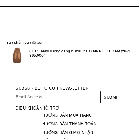
Sản phẩm bạn đã xem
Quần jeans suông dáng bí màu nâu cafe NULLED N-Q28-N
365.000₫
SUBSCRIBE TO OUR NEWSLETTER
SUBMIT
ĐIỀU KHOẢN
HỖ TRỢ
HƯỚNG DẪN MUA HÀNG
HƯỚNG DẪN THANH TOÁN
HƯỚNG DẪN GIAO NHẬN