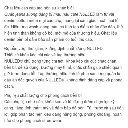
Chất liệu cao cấp tạo nên sự khác biệt
Quần jeans suông dáng bí màu nâu cafe NULLED
làm từ vải
denim cotton mềm mại cao cấp, mang lại cảm giác thoải mái tối
đa. Hiệu ứng wash loang màu cá tính tạo điểm nhấn độc đáo, thể
hiện tinh thần không gò bó, mới mẻ của thương hiệu. Chất liệu
denim bền bỉ đảm bảo sản phẩm có tuổi thọ cao.
Độ bền vượt thời gian, khẳng định chất lượng NULLED
Thiết kế khóa kéo cài cúc và tag thương hiệu
NULLED® chú trọng từng chi tiết. Khóa kéo cài cúc chắc chắn,
bền bỉ, dễ sử dụng. Đường may tỉ mỉ, chắc chắn giúp chiếc quần
giữ form dáng tốt. Tag thương hiệu tinh tế phía sau lưng quần là
dấu ấn độc quyền của NULLED®, khẳng định đẳng cấp và phong
cách.
Phụ liệu chất lượng cho phong cách bền bỉ
Các phụ liệu như cúc, khóa kéo và túi đựng được chọn lọc kỹ
càng, tăng tính thẩm mỹ và đảm bảo độ bền. Túi trước và sau tiện
lợi, góp phần tạo nên kiểu dáng năng động, phóng khoáng, hoàn
hảo cho phong cách streetwear.