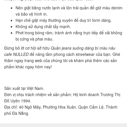
Nên giặt bằng nước lạnh và lộn trái quần để giữ màu denim
và bảo vệ hình in.
Hạn chế giặt máy thường xuyên để duy trì form dáng.
Không sử dụng chất tẩy mạnh.
Phơi trong bóng râm, tránh ánh nắng trực tiếp để vải không
bị cứng và phai màu.
Đừng bỏ lỡ cơ hội sở hữu
Quần jeans suông dáng bí màu nâu
cafe NULLED
để nâng tầm phong cách streetwear của bạn. Ghé
thăm ngay trang web của chúng tôi và khám phá thêm các sản
phẩm khác ngay hôm nay!
Sản xuất tại Việt Nam.
Đơn vị chịu trách nhiệm về sản phẩm: Hộ kinh doanh Trương Thị
Đỗ Uyên 1994.
Địa chỉ: 40 Ngô Mây, Phường Hòa Xuân, Quận Cẩm Lệ, Thành
phố Đà Nẵng.