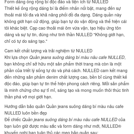
Form dáng ống rộng bí độc đáo và tiện ích từ NULLED
Thiết kế ống rộng dáng bí là điểm nhấn nổi bật, mang đến sự
thoải mái tối đa và khả năng phối đồ đa dạng. Dáng quần này
không giới hạn cử động, giúp bạn tự do vận động và thể hiện cái
tôi khác biệt. Cạp cao thoải mái ôm vừa vặn, tạo hiệu ứng tôn
dáng và sự tự tin, đúng như tinh thần NULLED "Không giới hạn,
chỉ có tự do sáng tạo."
Cam kết chất lượng và trải nghiệm từ NULLED
Khi lựa chọn
Quần jeans suông dáng bí màu nâu cafe NULLED
,
bạn không chỉ sở hữu một sản phẩm thời trang mà còn là một
phần của triết lý sống tự do và phá cách. NULLED cam kết mang
đến những sản phẩm denim chất lượng cao, bền bỉ cùng thiết kế
độc đáo, giúp bạn tự tin thể hiện phong cách riêng. Mỗi sản phẩm
là minh chứng cho sự tỉ mỉ, sáng tạo và mong muốn thôi thúc tinh
thần phá vỡ mọi giới hạn.
Hướng dẫn bảo quản Quần jeans suông dáng bí màu nâu cafe
NULLED luôn bền đẹp
Để chiếc
Quần jeans suông dáng bí màu nâu cafe NULLED
của
bạn luôn giữ được màu sắc và form dáng như mới, NULLED®
khuyến nghị bạn tuân thủ các mẹo bảo quản sau: