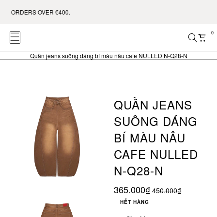
ORDERS OVER €400.
0
Quần jeans suông dáng bí màu nâu cafe NULLED N-Q28-N
QUẦN JEANS
SUÔNG DÁNG
BÍ MÀU NÂU
CAFE NULLED
N-Q28-N
365.000₫
450.000₫
HẾT HÀNG