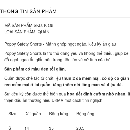
THÔNG TIN SẢN PHẨM
MÃ SẢN PHẨM SKU:
K-Q5
LOẠI SẢN PHẨM:
QUẦN
Poppy Safety Shorts - Mảnh ghép ngọt ngào, kiêu kỳ ẩn giấu
Poppy Safety Shorts là trợ thủ đáng yêu và không thể thiếu, giúp b
đồ ngọt ngào ẩn giấu bên trong, tôn lên vẻ nữ tính của bé.
Sản phẩm có màu đen tối giản.
Quần được chế tác từ chất liệu
thun 2 da mềm mại, có độ co giãn 
ren mềm mại ở lai quần, tăng thêm nét lãng mạn và điệu đà.
Sự kiêu kỳ còn được thể hiện qua
họa tiết đính cườm nhỏ nhắn, l
thiện dấu ấn thương hiệu DKMV một cách tinh nghịch.
Size
Dài quần
Rộng lưng
Rộng ống
S
14
35
23.5