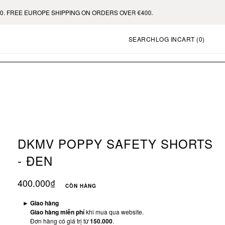
PPING ON ORDERS OVER €400.
SEARCH
LOG IN
CART (
0
)
DKMV POPPY SAFETY SHORTS
- ĐEN
400.000₫
CÒN HÀNG
►
Giao hàng
Giao hàng miễn phí
khi mua qua website.
Đơn hàng có giá trị từ
150.000
.