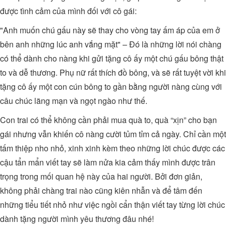
được tình cảm của mình đối với cô gái:
"Anh muốn chú gấu này sẽ thay cho vòng tay ấm áp của em ở
bên anh những lúc anh vắng mặt" – Đó là những lời nói chàng
có thể dành cho nàng khi gửi tặng cô ấy một chú gấu bông thật
to và dễ thương. Phụ nữ rất thích đồ bông, và sẽ rất tuyệt vời khi
tặng cô ấy một con cún bông to gần bằng người nàng cùng với
câu chúc lãng mạn và ngọt ngào như thế.
Con trai có thể không cần phải mua quà to, quà “xịn” cho bạn
gái nhưng vẫn khiến cô nàng cười tủm tỉm cả ngày. Chỉ cần một
tấm thiệp nho nhỏ, xinh xinh kèm theo những lời chúc được các
cậu tẩn mẩn viết tay sẽ làm nửa kia cảm thấy mình được trân
trọng trong mối quan hệ này của hai người. Bởi đơn giản,
không phải chàng trai nào cũng kiên nhẫn và để tâm đến
những tiểu tiết nhỏ như việc ngồi cẩn thận viết tay từng lời chúc
dành tặng người mình yêu thương đâu nhé!