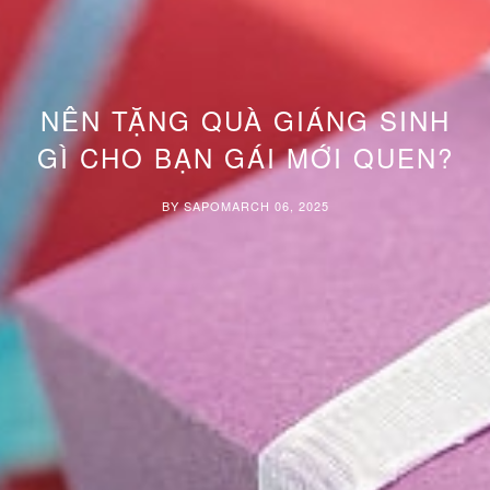
NÊN TẶNG QUÀ GIÁNG SINH
GÌ CHO BẠN GÁI MỚI QUEN?
BY SAPO
MARCH 06, 2025