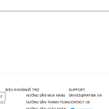
ĐIỀU KHOẢN
HỖ TRỢ
SUPPORT
HƯỚNG DẪN MUA HÀNG
DAVIES@RAYMA.VN
IT
HƯỚNG DẪN THANH TOÁN
CONTACT US
HƯỚNG DẪN GIAO NHẬN