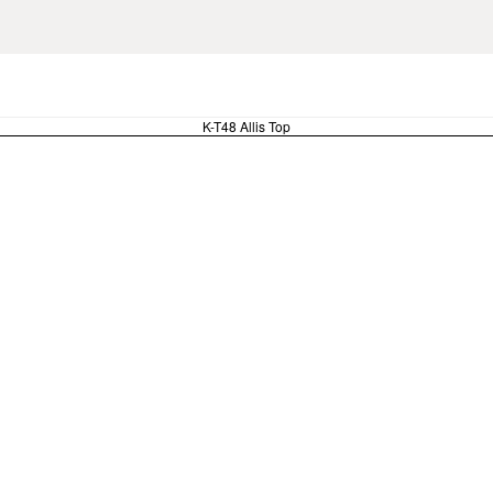
F
K-T48 Allis Top