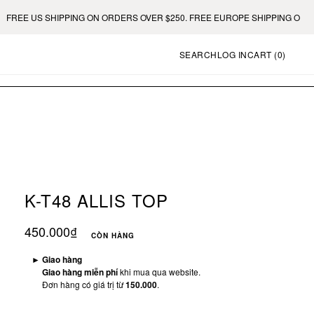
REE US SHIPPING ON ORDERS OVER $250. FREE EUROPE SHIPPING ON ORD
SEARCH
LOG IN
CART (
0
)
K-T48 ALLIS TOP
450.000₫
CÒN HÀNG
►
Giao hàng
Giao hàng miễn phí
khi mua qua website.
Đơn hàng có giá trị từ
150.000
.