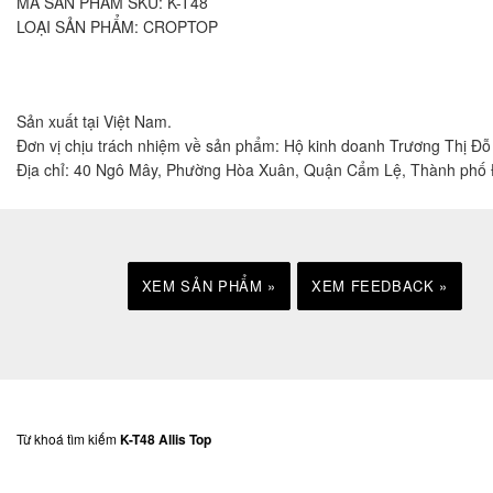
MÃ SẢN PHẨM SKU:
K-T48
LOẠI SẢN PHẨM:
CROPTOP
Sản xuất tại Việt Nam.
Đơn vị chịu trách nhiệm về sản phẩm: Hộ kinh doanh Trương Thị Đ
Địa chỉ: 40 Ngô Mây, Phường Hòa Xuân, Quận Cẩm Lệ, Thành phố
XEM SẢN PHẨM »
XEM FEEDBACK »
Từ khoá tìm kiếm
K-T48 Allis Top