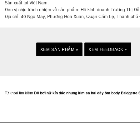
Sản xuất tại Việt Nam.
Đơn vị chịu trách nhiệm về sản phẩm: Hộ kinh doanh Trương Thị Đ
Địa chỉ: 40 Ngô Mây, Phường Hòa Xuân, Quận Cẩm Lệ, Thành phố
XEM SẢN PHẨM »
XEM FEEDBACK »
Từ khoá tìm kiếm
Đồ bơi nữ kín đáo nhung kim sa hai dây ôm body Bridgette 