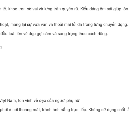
h tế, khoe trọn bờ vai và lưng trần quyến rũ. Kiểu dáng ôm sát giúp t
 hoạt, mang lại sự vừa vặn và thoải mái tối đa trong từng chuyển động.
đều toát lên vẻ đẹp gợi cảm và sang trọng theo cách riêng.
g
 Việt Nam, tôn vinh vẻ đẹp của người phụ nữ.
hơi ở nơi thoáng mát, tránh ánh nắng trực tiếp. Không sử dụng chất tẩ