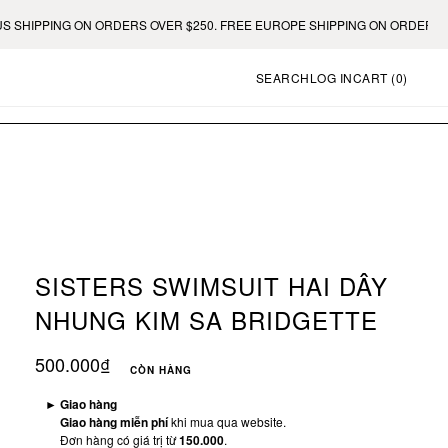
PING ON ORDERS OVER $250. FREE EUROPE SHIPPING ON ORDERS OVER €4
SEARCH
LOG IN
CART (
0
)
SISTERS SWIMSUIT HAI DÂY
NHUNG KIM SA BRIDGETTE
500.000₫
CÒN HÀNG
►
Giao hàng
Giao hàng miễn phí
khi mua qua website.
Đơn hàng có giá trị từ
150.000
.