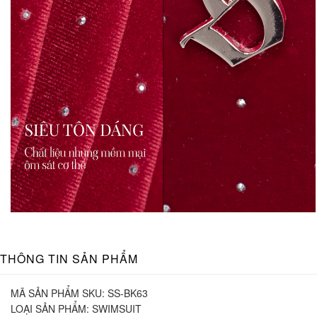
THÔNG TIN SẢN PHẨM
MÃ SẢN PHẨM SKU:
SS-BK63
LOẠI SẢN PHẨM:
SWIMSUIT