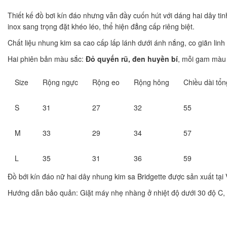
Thiết kế đồ bơi kín đáo nhưng vẫn đầy cuốn hút với dáng hai dây tin
inox sang trọng đặt khéo léo, thể hiện đẳng cấp riêng biệt.
Chất liệu nhung kim sa cao cấp lấp lánh dưới ánh nắng, co giãn linh
Hai phiên bản màu sắc:
Đỏ quyến rũ, đen huyền bí
, mỗi gam màu 
Size
Rộng ngực
Rộng eo
Rộng hông
Chiều dài tổn
S
31
27
32
55
M
33
29
34
57
L
35
31
36
59
Đồ bới kín đáo nữ hai dây nhung kim sa Bridgette được sản xuất tại
Hướng dẫn bảo quản: Giặt máy nhẹ nhàng ở nhiệt độ dưới 30 độ C, p