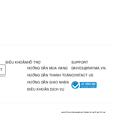
ĐIỀU KHOẢN
HỖ TRỢ
SUPPORT
HƯỚNG DẪN MUA HÀNG
DAVIES@RAYMA.VN
IT
HƯỚNG DẪN THANH TOÁN
CONTACT US
HƯỚNG DẪN GIAO NHẬN
ĐIỀU KHOẢN DỊCH VỤ
INSTAGRAM
FACEBOOK
TIKTOK