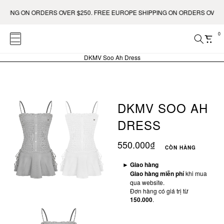
PING ON ORDERS OVER $250. FREE EUROPE SHIPPING ON ORDERS OVER €4
0
DKMV Soo Ah Dress
DKMV SOO AH
DRESS
550.000₫
CÒN HÀNG
►
Giao hàng
Giao hàng miễn phí
khi mua
qua website.
Đơn hàng có giá trị từ
150.000
.