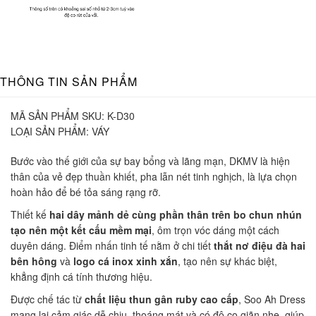
THÔNG TIN SẢN PHẨM
MÃ SẢN PHẨM SKU:
K-D30
LOẠI SẢN PHẨM:
VÁY
Bước vào thế giới của sự bay bổng và lãng mạn, DKMV là hiện
thân của vẻ đẹp thuần khiết, pha lẫn nét tinh nghịch, là lựa chọn
hoàn hảo để bé tỏa sáng rạng rỡ.
Thiết kế
hai dây mảnh dẻ
cùng phần thân trên bo chun nhún
tạo nên một kết cấu mềm mại
, ôm trọn vóc dáng một cách
duyên dáng. Điểm nhấn tinh tế nằm ở chi tiết
thắt nơ điệu đà hai
bên hông
và
logo cá inox xinh xắn
, tạo nên sự khác biệt,
khẳng định cá tính thương hiệu.
Được chế tác từ
chất liệu thun gân ruby cao cấp
, Soo Ah Dress
mang lại cảm giác dễ chịu, thoáng mát và có độ co giãn nhẹ, giúp