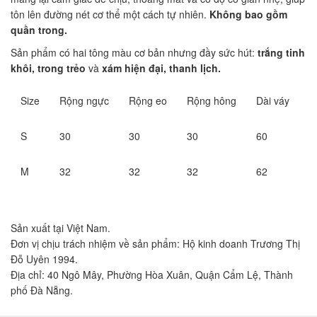
tôn lên đường nét cơ thể một cách tự nhiên.
Không bao gồm
quần trong.
Sản phẩm có hai tông màu cơ bản nhưng đầy sức hút:
trắng tinh
khôi, trong trẻo
và
xám hiện đại, thanh lịch.
Size
Rộng ngực
Rộng eo
Rộng hông
Dài váy
S
30
30
30
60
M
32
32
32
62
Sản xuất tại Việt Nam.
Đơn vị chịu trách nhiệm về sản phẩm: Hộ kinh doanh Trương Thị
Đỗ Uyên 1994.
Địa chỉ: 40 Ngô Mây, Phường Hòa Xuân, Quận Cẩm Lệ, Thành
phố Đà Nẵng.