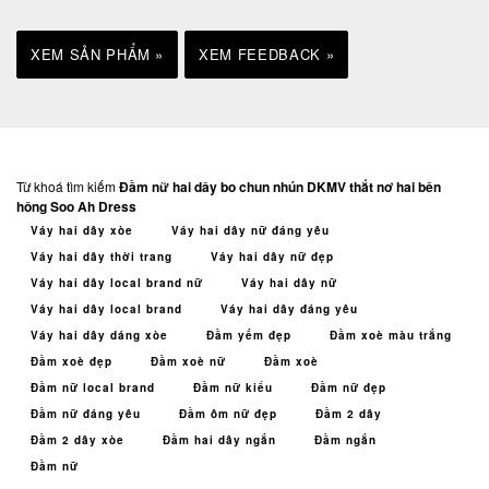
XEM SẢN PHẨM »
XEM FEEDBACK »
Từ khoá tìm kiếm
Đầm nữ hai dây bo chun nhún DKMV thắt nơ hai bên
hông Soo Ah Dress
Váy hai dây xòe
Váy hai dây nữ đáng yêu
Váy hai dây thời trang
Váy hai dây nữ đẹp
Váy hai dây local brand nữ
Váy hai dây nữ
Váy hai dây local brand
Váy hai dây đáng yêu
Váy hai dây dáng xòe
Đầm yếm đẹp
Đầm xoè màu trắng
Đầm xoè đẹp
Đầm xoè nữ
Đầm xoè
Đầm nữ local brand
Đầm nữ kiểu
Đầm nữ đẹp
Đầm nữ đáng yêu
Đầm ôm nữ đẹp
Đầm 2 dây
Đầm 2 dây xòe
Đầm hai dây ngắn
Đầm ngắn
Đầm nữ