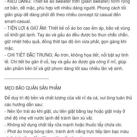
- KIỂU DÁNG: Thiết kế áo sweater trơn (plain sweater) form rộng
cơ bản, dễ mặc, phù hợp với nhiều dáng người. Phong cách tối
giản giúp dễ dàng phối đồ theo nhiều concept từ casual đến
smart-casual.
- TIỆN LỢI & GIỮ ẤM: Thiết kế cổ áo bo cao ấm áp, bảo vệ vùng
cổ khỏi gió lạnh. Tay áo và gấu áo đều được bo thun chắc chắn,
giữ nhiệt hiệu quả, đồng thời tạo độ ôm vừa phải, gọn gàng khi
mặc.
- CHI TIẾT ĐẶC TRƯNG: Áo trơn, không họa tiết, nổi bật sự tinh
tế. Chi tiết bo gân ở cổ, tay và gấu áo được gia công tỉ mỉ, giúp
sản phẩm bền bỉ và giữ phom dáng tốt sau nhiều lần vệ sinh.
-----------------------------
MẸO BẢO QUẢN SẢN PHẨM
Để duy trì độ bền và chất lượng của vải nỉ da cá, vui lòng tuân thủ
các hướng dẫn sau:
- Nên lộn trái áo khi giặt, ưu tiên giặt bằng tay hoặc giặt máy ở
chế độ nhẹ với nước lạnh để tránh làm xù vải.
- Không sử dụng chất tẩy rửa mạnh hoặc thuốc tẩy chứa clo.
- Phơi áo trong bóng râm, tránh ánh nắng trực tiếp làm bạc màu