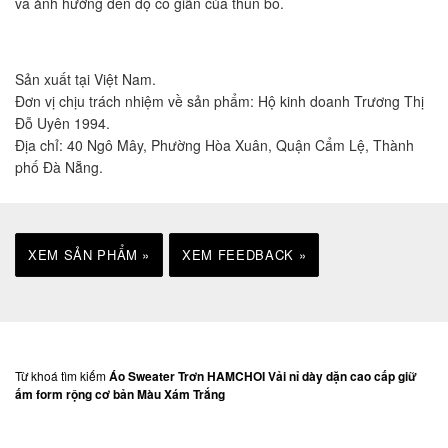
và ảnh hưởng đến độ co giãn của thun bo.
Sản xuất tại Việt Nam.
Đơn vị chịu trách nhiệm về sản phẩm: Hộ kinh doanh Trương Thị
Đỗ Uyên 1994.
Địa chỉ: 40 Ngô Mây, Phường Hòa Xuân, Quận Cẩm Lệ, Thành
phố Đà Nẵng.
XEM SẢN PHẨM »
XEM FEEDBACK »
Từ khoá tìm kiếm
Áo Sweater Trơn HAMCHOI Vải nỉ dày dặn cao cấp giữ
ấm form rộng cơ bản Màu Xám Trắng