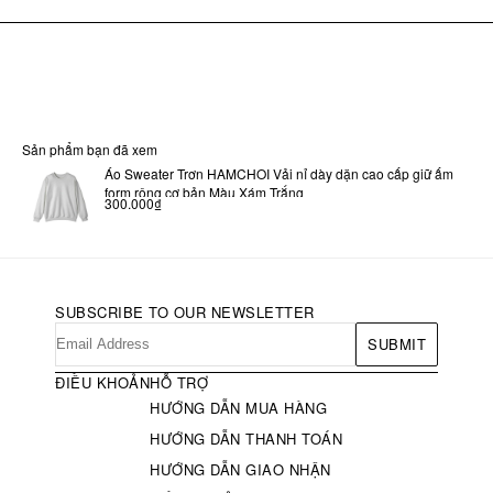
Sản phẩm bạn đã xem
Áo Sweater Trơn HAMCHOI Vải nỉ dày dặn cao cấp giữ ấm
form rộng cơ bản Màu Xám Trắng
300.000₫
SUBSCRIBE TO OUR NEWSLETTER
SUBMIT
ĐIỀU KHOẢN
HỖ TRỢ
HƯỚNG DẪN MUA HÀNG
HƯỚNG DẪN THANH TOÁN
HƯỚNG DẪN GIAO NHẬN