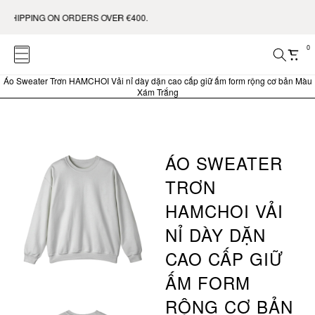
SHIPPING ON ORDERS OVER €400.
0
Áo Sweater Trơn HAMCHOI Vải nỉ dày dặn cao cấp giữ ấm form rộng cơ bản Màu
Xám Trắng
ÁO SWEATER
TRƠN
HAMCHOI VẢI
NỈ DÀY DẶN
CAO CẤP GIỮ
ẤM FORM
RỘNG CƠ BẢN