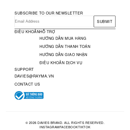
SUBSCRIBE TO OUR NEWSLETTER
SUBMIT
ĐIỀU KHOẢN
HỖ TRỢ
HƯỚNG DẪN MUA HÀNG
HƯỚNG DẪN THANH TOÁN
HƯỚNG DẪN GIAO NHẬN
ĐIỀU KHOẢN DỊCH VỤ
SUPPORT
DAVIES@RAYMA.VN
CONTACT US
© 2026 DAVIES BRAND. ALL RIGHTS RESERVED.
INSTAGRAM
FACEBOOK
TIKTOK