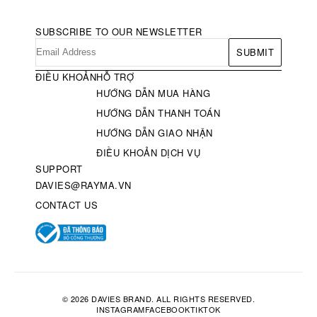
SUBSCRIBE TO OUR NEWSLETTER
SUBMIT
ĐIỀU KHOẢN
HỖ TRỢ
HƯỚNG DẪN MUA HÀNG
HƯỚNG DẪN THANH TOÁN
HƯỚNG DẪN GIAO NHẬN
ĐIỀU KHOẢN DỊCH VỤ
SUPPORT
DAVIES@RAYMA.VN
CONTACT US
© 2026 DAVIES BRAND. ALL RIGHTS RESERVED.
INSTAGRAM
FACEBOOK
TIKTOK