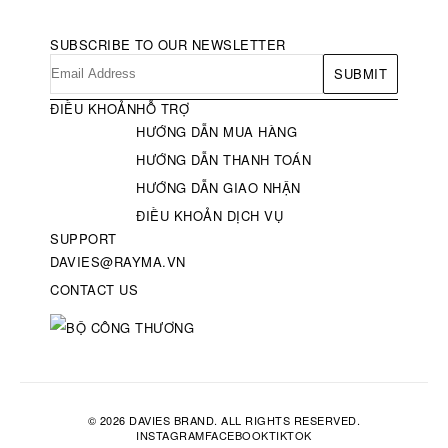
SUBSCRIBE TO OUR NEWSLETTER
SUBMIT
ĐIỀU KHOẢN
HỖ TRỢ
HƯỚNG DẪN MUA HÀNG
HƯỚNG DẪN THANH TOÁN
HƯỚNG DẪN GIAO NHẬN
ĐIỀU KHOẢN DỊCH VỤ
SUPPORT
DAVIES@RAYMA.VN
CONTACT US
© 2026 DAVIES BRAND. ALL RIGHTS RESERVED.
INSTAGRAM
FACEBOOK
TIKTOK