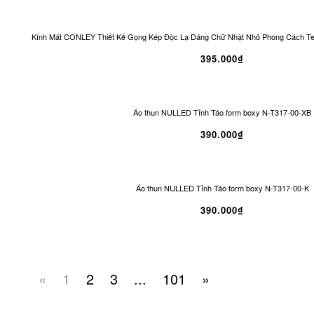
Kính Mát CONLEY Thiết Kế Gọng Kép Độc Lạ Dáng Chữ Nhật Nhỏ Phong Cách T
395.000₫
Áo thun NULLED Tỉnh Táo form boxy N-T317-00-XB
390.000₫
Áo thun NULLED Tỉnh Táo form boxy N-T317-00-K
390.000₫
«
1
2
3
...
101
»