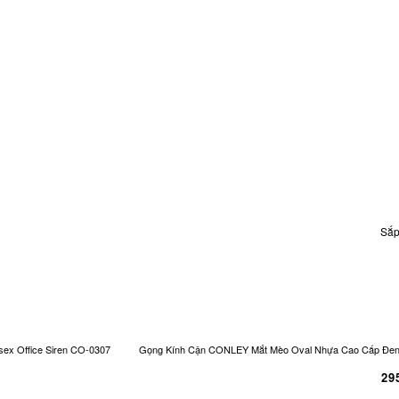
Sắp
ex Office Siren CO-0307
Gọng Kính Cận CONLEY Mắt Mèo Oval Nhựa Cao Cấp Đen Và
29