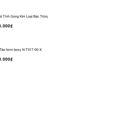
 Tính Gọng Kim Loại Bạc Tròng Đen Chống UV | CO-0329
Kính Râm CONLEY Không
5.000₫
Táo form boxy N-T317-00-X
0.000₫