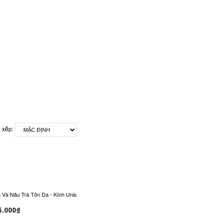
 xếp:
 Nâu Trà Tôn Da - Kính Unisex Office Siren Vintage CO-0321
Kính Râm CONLEY Chữ
5.000₫