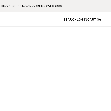
ROPE SHIPPING ON ORDERS OVER €400.
SEARCH
LOG IN
CART (
0
)