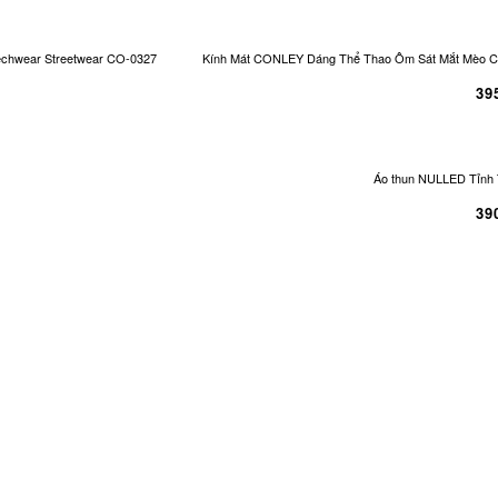
echwear Streetwear CO-0327
Kính Mát CONLEY Dáng Thể Thao Ôm Sát Mắt Mèo Cá
39
Áo thun NULLED Tỉnh 
39