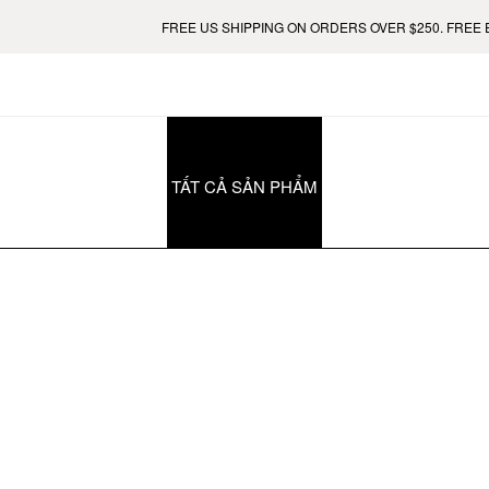
FREE US SHIPPING ON ORDERS OVER $250. FREE EU
TẤT CẢ SẢN PHẨM