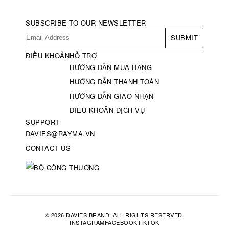
SUBSCRIBE TO OUR NEWSLETTER
SUBMIT
ĐIỀU KHOẢN
HỖ TRỢ
HƯỚNG DẪN MUA HÀNG
HƯỚNG DẪN THANH TOÁN
HƯỚNG DẪN GIAO NHẬN
ĐIỀU KHOẢN DỊCH VỤ
SUPPORT
DAVIES@RAYMA.VN
CONTACT US
© 2026 DAVIES BRAND. ALL RIGHTS RESERVED.
INSTAGRAM
FACEBOOK
TIKTOK