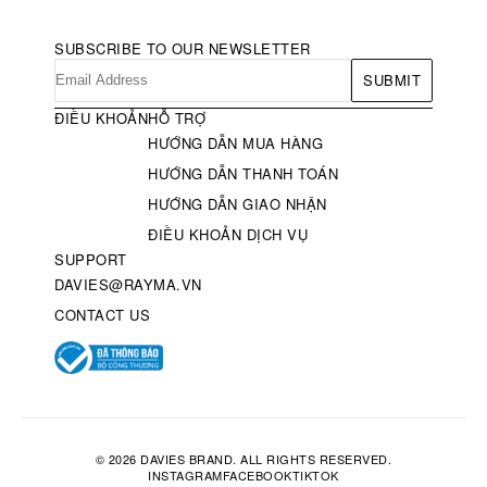
SUBSCRIBE TO OUR NEWSLETTER
SUBMIT
ĐIỀU KHOẢN
HỖ TRỢ
HƯỚNG DẪN MUA HÀNG
HƯỚNG DẪN THANH TOÁN
HƯỚNG DẪN GIAO NHẬN
ĐIỀU KHOẢN DỊCH VỤ
SUPPORT
DAVIES@RAYMA.VN
CONTACT US
© 2026 DAVIES BRAND. ALL RIGHTS RESERVED.
INSTAGRAM
FACEBOOK
TIKTOK