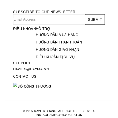
SUBSCRIBE TO OUR NEWSLETTER
SUBMIT
ĐIỀU KHOẢN
HỖ TRỢ
HƯỚNG DẪN MUA HÀNG
HƯỚNG DẪN THANH TOÁN
HƯỚNG DẪN GIAO NHẬN
ĐIỀU KHOẢN DỊCH VỤ
SUPPORT
DAVIES@RAYMA.VN
CONTACT US
© 2026 DAVIES BRAND. ALL RIGHTS RESERVED.
INSTAGRAM
FACEBOOK
TIKTOK