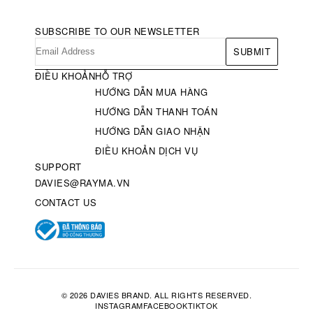
SUBSCRIBE TO OUR NEWSLETTER
SUBMIT
ĐIỀU KHOẢN
HỖ TRỢ
HƯỚNG DẪN MUA HÀNG
HƯỚNG DẪN THANH TOÁN
HƯỚNG DẪN GIAO NHẬN
ĐIỀU KHOẢN DỊCH VỤ
SUPPORT
DAVIES@RAYMA.VN
CONTACT US
© 2026 DAVIES BRAND. ALL RIGHTS RESERVED.
INSTAGRAM
FACEBOOK
TIKTOK