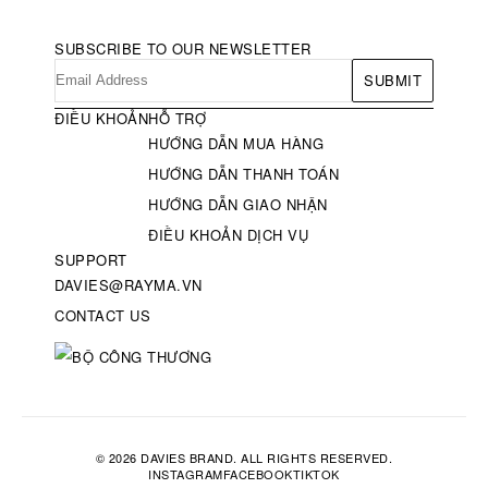
SUBSCRIBE TO OUR NEWSLETTER
SUBMIT
ĐIỀU KHOẢN
HỖ TRỢ
HƯỚNG DẪN MUA HÀNG
HƯỚNG DẪN THANH TOÁN
HƯỚNG DẪN GIAO NHẬN
ĐIỀU KHOẢN DỊCH VỤ
SUPPORT
DAVIES@RAYMA.VN
CONTACT US
© 2026 DAVIES BRAND. ALL RIGHTS RESERVED.
INSTAGRAM
FACEBOOK
TIKTOK