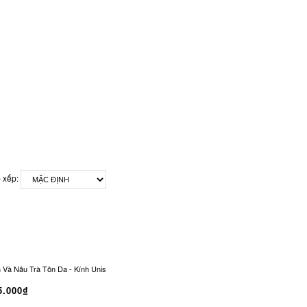
 xếp:
 Nâu Trà Tôn Da - Kính Unisex Office Siren Vintage CO-0321
Kính Râm CONLEY Chữ
5.000₫