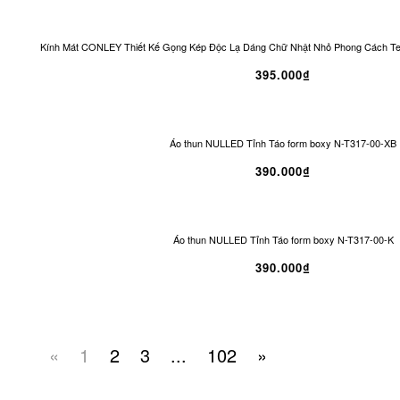
Kính Mát CONLEY Thiết Kế Gọng Kép Độc Lạ Dáng Chữ Nhật Nhỏ Phong Cách T
395.000₫
Áo thun NULLED Tỉnh Táo form boxy N-T317-00-XB
390.000₫
Áo thun NULLED Tỉnh Táo form boxy N-T317-00-K
390.000₫
«
1
2
3
...
102
»