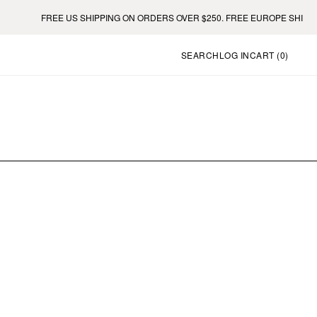
FREE US SHIPPING ON ORDERS OVER $250. FREE EUROPE SHIPPING
SEARCH
LOG IN
CART (
0
)