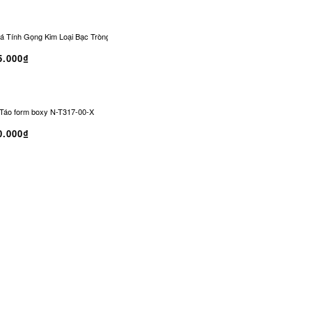
 Tính Gọng Kim Loại Bạc Tròng Đen Chống UV | CO-0329
Kính Râm CONLEY Không
5.000₫
Táo form boxy N-T317-00-X
0.000₫