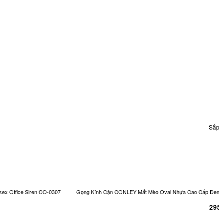
Sắp
ex Office Siren CO-0307
Gọng Kính Cận CONLEY Mắt Mèo Oval Nhựa Cao Cấp Đen Và
29