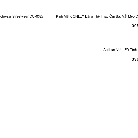
echwear Streetwear CO-0327
Kính Mát CONLEY Dáng Thể Thao Ôm Sát Mắt Mèo Cá
39
Áo thun NULLED Tỉnh 
39