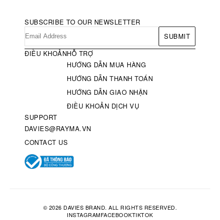
SUBSCRIBE TO OUR NEWSLETTER
SUBMIT
ĐIỀU KHOẢN
HỖ TRỢ
HƯỚNG DẪN MUA HÀNG
HƯỚNG DẪN THANH TOÁN
HƯỚNG DẪN GIAO NHẬN
ĐIỀU KHOẢN DỊCH VỤ
SUPPORT
DAVIES@RAYMA.VN
CONTACT US
© 2026 DAVIES BRAND. ALL RIGHTS RESERVED.
INSTAGRAM
FACEBOOK
TIKTOK