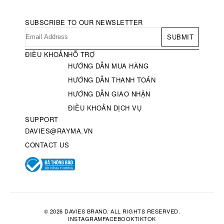
SUBSCRIBE TO OUR NEWSLETTER
SUBMIT
ĐIỀU KHOẢN
HỖ TRỢ
HƯỚNG DẪN MUA HÀNG
HƯỚNG DẪN THANH TOÁN
HƯỚNG DẪN GIAO NHẬN
ĐIỀU KHOẢN DỊCH VỤ
SUPPORT
DAVIES@RAYMA.VN
CONTACT US
© 2026 DAVIES BRAND. ALL RIGHTS RESERVED.
INSTAGRAM
FACEBOOK
TIKTOK