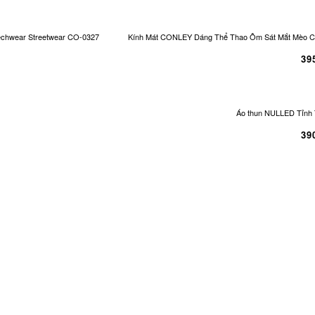
echwear Streetwear CO-0327
Kính Mát CONLEY Dáng Thể Thao Ôm Sát Mắt Mèo Cá
39
Áo thun NULLED Tỉnh 
39