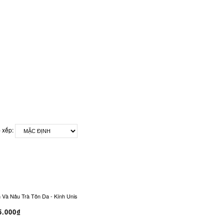
 xếp:
 Nâu Trà Tôn Da - Kính Unisex Office Siren Vintage CO-0321
Kính Râm CONLEY Chữ
5.000₫