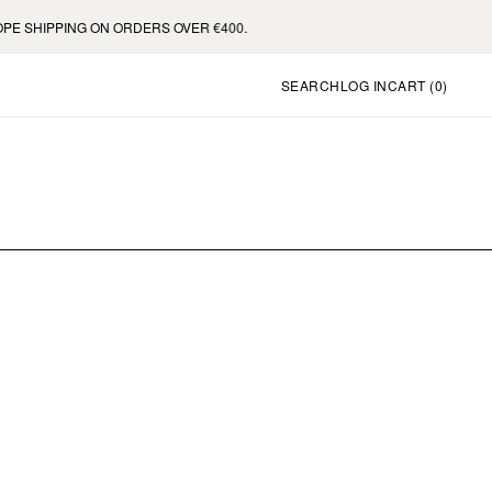
 SHIPPING ON ORDERS OVER €400.
SEARCH
LOG IN
CART (
0
)