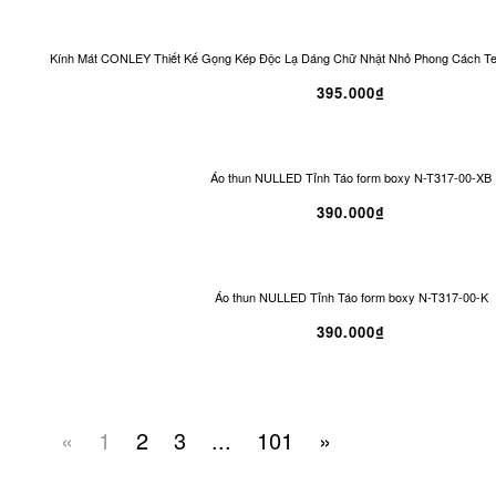
Kính Mát CONLEY Thiết Kế Gọng Kép Độc Lạ Dáng Chữ Nhật Nhỏ Phong Cách T
395.000₫
Áo thun NULLED Tỉnh Táo form boxy N-T317-00-XB
390.000₫
Áo thun NULLED Tỉnh Táo form boxy N-T317-00-K
390.000₫
«
1
2
3
...
101
»