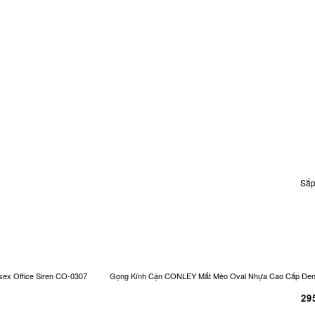
Sắp
ex Office Siren CO-0307
Gọng Kính Cận CONLEY Mắt Mèo Oval Nhựa Cao Cấp Đen Và
29