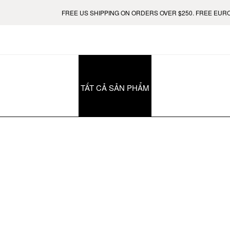
FREE US SHIPPING ON ORDERS OVER $250. FREE EUROPE
TẤT CẢ SẢN PHẨM