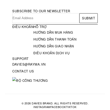
SUBSCRIBE TO OUR NEWSLETTER
SUBMIT
ĐIỀU KHOẢN
HỖ TRỢ
HƯỚNG DẪN MUA HÀNG
HƯỚNG DẪN THANH TOÁN
HƯỚNG DẪN GIAO NHẬN
ĐIỀU KHOẢN DỊCH VỤ
SUPPORT
DAVIES@RAYMA.VN
CONTACT US
© 2026 DAVIES BRAND. ALL RIGHTS RESERVED.
INSTAGRAM
FACEBOOK
TIKTOK