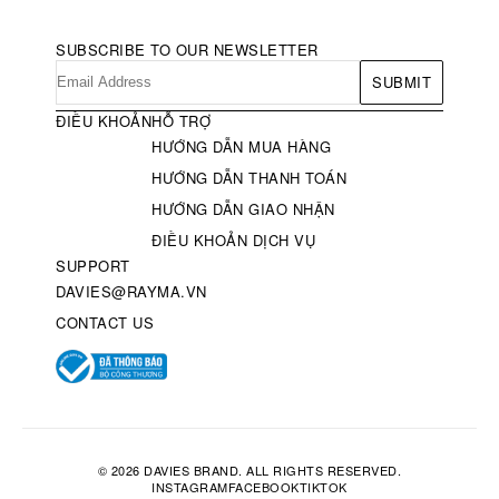
SUBSCRIBE TO OUR NEWSLETTER
SUBMIT
ĐIỀU KHOẢN
HỖ TRỢ
HƯỚNG DẪN MUA HÀNG
HƯỚNG DẪN THANH TOÁN
HƯỚNG DẪN GIAO NHẬN
ĐIỀU KHOẢN DỊCH VỤ
SUPPORT
DAVIES@RAYMA.VN
CONTACT US
© 2026 DAVIES BRAND. ALL RIGHTS RESERVED.
INSTAGRAM
FACEBOOK
TIKTOK