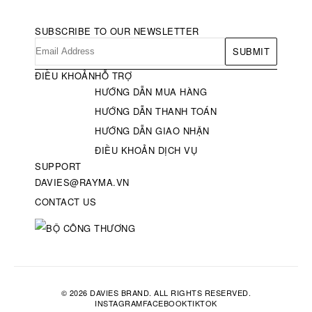
SUBSCRIBE TO OUR NEWSLETTER
SUBMIT
ĐIỀU KHOẢN
HỖ TRỢ
HƯỚNG DẪN MUA HÀNG
HƯỚNG DẪN THANH TOÁN
HƯỚNG DẪN GIAO NHẬN
ĐIỀU KHOẢN DỊCH VỤ
SUPPORT
DAVIES@RAYMA.VN
CONTACT US
© 2026 DAVIES BRAND. ALL RIGHTS RESERVED.
INSTAGRAM
FACEBOOK
TIKTOK