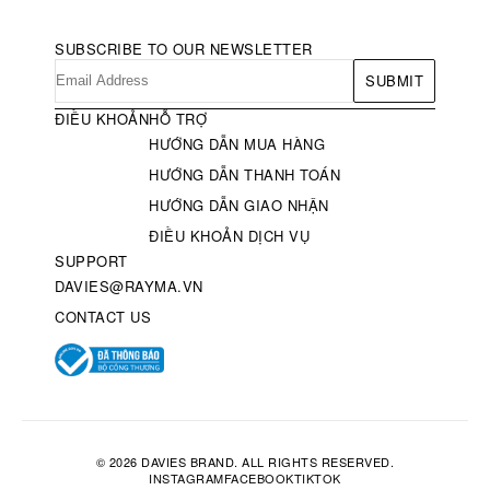
SUBSCRIBE TO OUR NEWSLETTER
SUBMIT
ĐIỀU KHOẢN
HỖ TRỢ
HƯỚNG DẪN MUA HÀNG
HƯỚNG DẪN THANH TOÁN
HƯỚNG DẪN GIAO NHẬN
ĐIỀU KHOẢN DỊCH VỤ
SUPPORT
DAVIES@RAYMA.VN
CONTACT US
© 2026 DAVIES BRAND. ALL RIGHTS RESERVED.
INSTAGRAM
FACEBOOK
TIKTOK