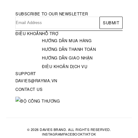
SUBSCRIBE TO OUR NEWSLETTER
SUBMIT
ĐIỀU KHOẢN
HỖ TRỢ
HƯỚNG DẪN MUA HÀNG
HƯỚNG DẪN THANH TOÁN
HƯỚNG DẪN GIAO NHẬN
ĐIỀU KHOẢN DỊCH VỤ
SUPPORT
DAVIES@RAYMA.VN
CONTACT US
© 2026 DAVIES BRAND. ALL RIGHTS RESERVED.
INSTAGRAM
FACEBOOK
TIKTOK