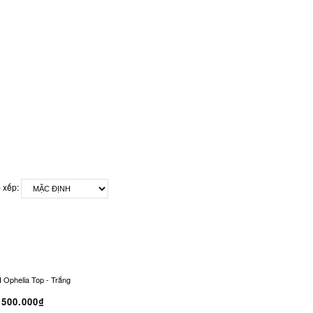
 xếp:
Ophelia Top - Trắng
BRETH Ophelia Top - Hồng
500.000₫
500.000₫