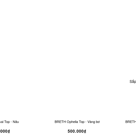
Sắp
i Top - Nâu
BRETH Ophelia Top - Vàng bơ
BRETH 
.000₫
500.000₫