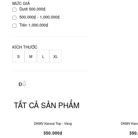
MỨC GIÁ
Dưới 500,000₫
500,000₫ - 1,000,000₫
Trên 1,000,000₫
KÍCH THƯỚC
S
M
L
XL
TẤT CẢ SẢN PHẨM
DKMV Kansai Top - Vàng
DKMV Kansa
350.000₫
350