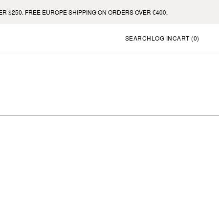
$250. FREE EUROPE SHIPPING ON ORDERS OVER €400.
SEARCH
LOG IN
CART (
0
)