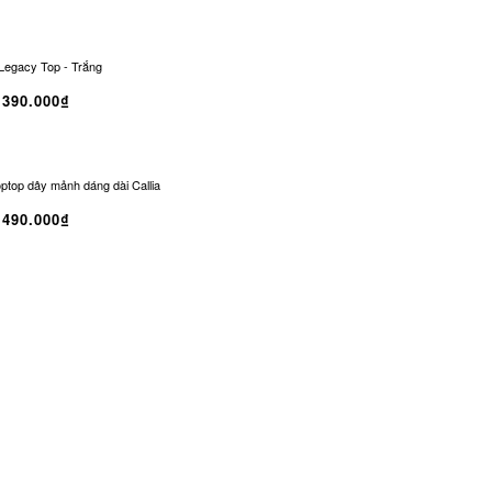
Legacy Top - Trắng
DKMV Karen Top
390.000₫
300.000₫
top dây mảnh dáng dài Callia
Sisters Áo ba lỗ nữ Burnice siêu tôn dáng
490.000₫
290.000₫