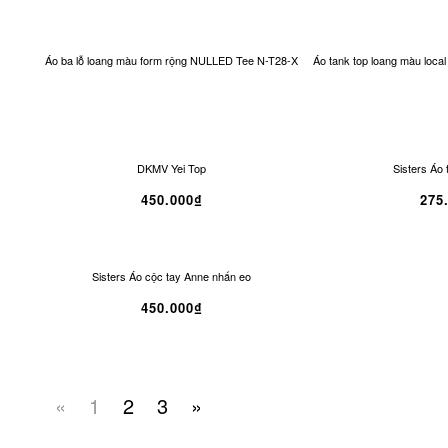
Áo ba lỗ loang màu form rộng NULLED Tee N-T28-X
Áo tank top loang màu loc
SALE
SALE
DKMV Yei Top
Sisters Áo 
450.000₫
275
Sisters Áo cộc tay Anne nhấn eo
450.000₫
«
1
2
3
»