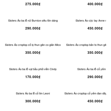
275.000₫
400.000₫
Sisters Áo ba lỗ nữ Burnice siêu tôn dáng
Sisters Áo cộc tay Anne nhấ
290.000₫
450.000₫
Sisters Áo croptop cổ lọ thun gân co giãn Mico
Sisters Áo croptop bản to thun gân co
350.000₫
350.000₫
Sisters Áo ba lỗ vạt bầu phối viền Cindy
Sisters Áo ba lỗ cổ yếm Ro
170.000₫
290.000₫
Sisters Áo ba lỗ cổ tim Leoni
Sisters Áo croptop cổ yếm đan dây n
300.000₫
450.000₫