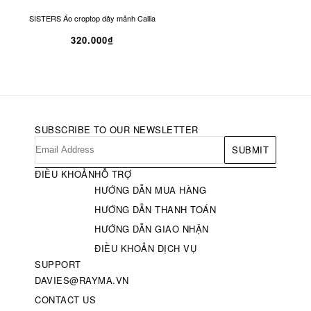
SISTERS Áo croptop dây mảnh Callia
320.000₫
SUBSCRIBE TO OUR NEWSLETTER
SUBMIT
ĐIỀU KHOẢN
HỖ TRỢ
HƯỚNG DẪN MUA HÀNG
HƯỚNG DẪN THANH TOÁN
HƯỚNG DẪN GIAO NHẬN
ĐIỀU KHOẢN DỊCH VỤ
SUPPORT
DAVIES@RAYMA.VN
CONTACT US