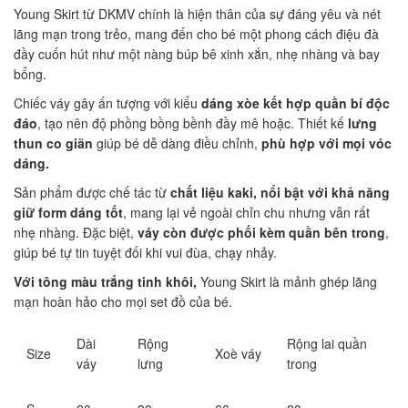
Young Skirt từ DKMV chính là hiện thân của sự đáng yêu và nét
lãng mạn trong trẻo, mang đến cho bé một phong cách điệu đà
đầy cuốn hút như một nàng búp bê xinh xắn, nhẹ nhàng và bay
bổng.
Chiếc váy gây ấn tượng với kiểu
dáng xòe kết hợp quần bí độc
đáo
, tạo nên độ phồng bồng bềnh đầy mê hoặc. Thiết kế
lưng
thun co giãn
giúp bé dễ dàng điều chỉnh,
phù hợp với mọi vóc
dáng.
Sản phẩm được chế tác từ
chất liệu kaki, nổi bật với khả năng
giữ form dáng tốt
, mang lại vẻ ngoài chỉn chu nhưng vẫn rất
nhẹ nhàng. Đặc biệt,
váy còn được phối kèm quần bên trong
,
giúp bé tự tin tuyệt đối khi vui đùa, chạy nhảy.
Với tông màu trắng tinh khôi,
Young Skirt là mảnh ghép lãng
mạn hoàn hảo cho mọi set đồ của bé.
Dài
Rộng
Rộng lai quần
Size
Xoè váy
váy
lưng
trong