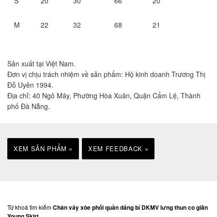
S
20
30
66
20
M
22
32
68
21
Sản xuất tại Việt Nam.
Đơn vị chịu trách nhiệm về sản phẩm: Hộ kinh doanh Trương Thị
Đỗ Uyên 1994.
Địa chỉ: 40 Ngô Mây, Phường Hòa Xuân, Quận Cẩm Lệ, Thành
phố Đà Nẵng.
XEM SẢN PHẨM »
XEM FEEDBACK »
Từ khoá tìm kiếm
Chân váy xòe phối quần dáng bí DKMV lưng thun co giãn
Young Skirt