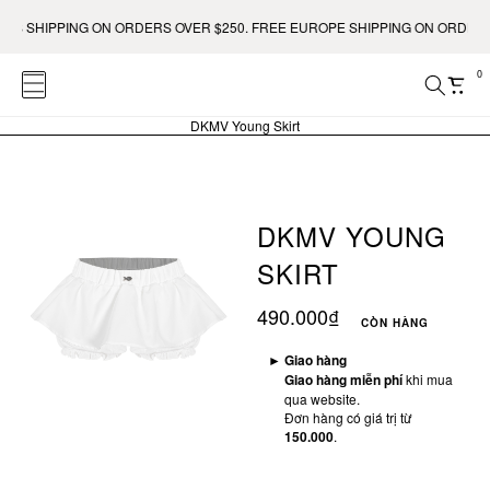
S SHIPPING ON ORDERS OVER $250. FREE EUROPE SHIPPING ON ORDERS O
0
DKMV Young Skirt
DKMV YOUNG
SKIRT
490.000₫
CÒN HÀNG
►
Giao hàng
Giao hàng miễn phí
khi mua
qua website.
Đơn hàng có giá trị từ
150.000
.