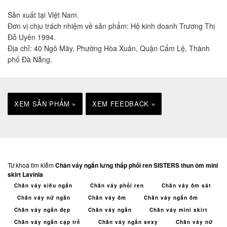
Sản xuất tại Việt Nam.
Đơn vị chịu trách nhiệm về sản phẩm: Hộ kinh doanh Trương Thị
Đỗ Uyên 1994.
Địa chỉ: 40 Ngô Mây, Phường Hòa Xuân, Quận Cẩm Lệ, Thành
phố Đà Nẵng.
XEM SẢN PHẨM »
XEM FEEDBACK »
Từ khoá tìm kiếm
Chân váy ngắn lưng thấp phối ren SISTERS thun ôm mini
skirt Lavinia
Chân váy siêu ngắn
Chân váy phối ren
Chân váy ôm sát
Chân váy nữ ngắn
Chân váy ôm
Chân váy ngắn ôm
Chân váy ngắn đẹp
Chân váy ngắn
Chân váy mini skirt
Chân váy ngắn cạp trễ
Chân váy ngắn sexy
Chân váy nữ