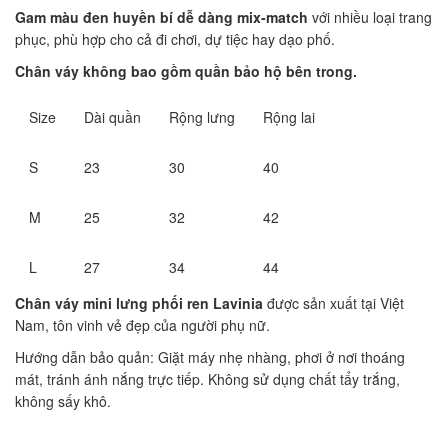
Gam màu đen huyền bí dễ dàng mix-match
với nhiều loại trang
phục, phù hợp cho cả đi chơi, dự tiệc hay dạo phố.
Chân váy không bao gồm quần bảo hộ bên trong.
Size
Dài quần
Rộng lưng
Rộng lai
S
23
30
40
M
25
32
42
L
27
34
44
Chân váy mini lưng phối ren Lavinia
được sản xuất tại Việt
Nam, tôn vinh vẻ đẹp của người phụ nữ.
Hướng dẫn bảo quản: Giặt máy nhẹ nhàng, phơi ở nơi thoáng
mát, tránh ánh nắng trực tiếp. Không sử dụng chất tẩy trắng,
không sấy khô.