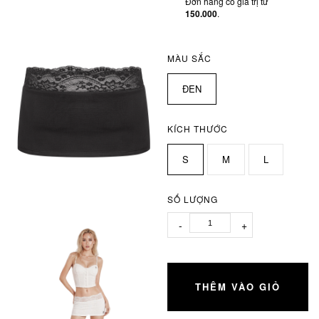
Đơn hàng có giá trị từ
150.000
.
MÀU SẮC
ĐEN
KÍCH THƯỚC
S
M
L
SỐ LƯỢNG
-
+
THÊM VÀO GIỎ