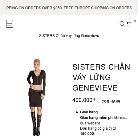
PPING ON ORDERS OVER $250. FREE EUROPE SHIPPING ON ORDERS OVER €
0
SISTERS Chân váy lửng Genevieve
SISTERS CHÂN
VÁY LỬNG
GENEVIEVE
400.000₫
CÒN HÀNG
►
Giao hàng
Giao hàng miễn phí
khi mua
qua website.
Đơn hàng có giá trị từ
150.000
.