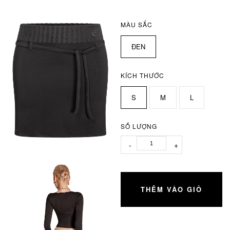
MÀU SẮC
ĐEN
KÍCH THƯỚC
S
M
L
SỐ LƯỢNG
-
+
THÊM VÀO GIỎ