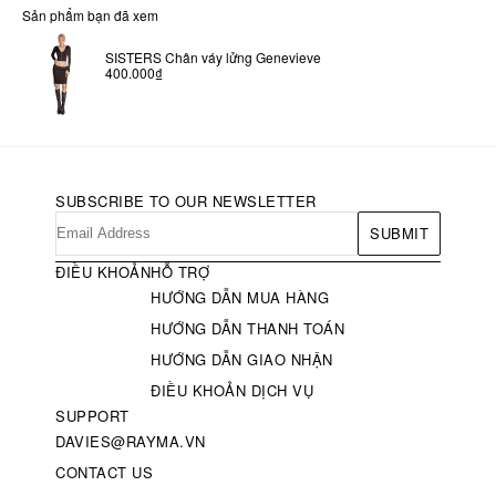
Sản phẩm bạn đã xem
SISTERS Chân váy lửng Genevieve
400.000₫
SUBSCRIBE TO OUR NEWSLETTER
SUBMIT
ĐIỀU KHOẢN
HỖ TRỢ
HƯỚNG DẪN MUA HÀNG
HƯỚNG DẪN THANH TOÁN
HƯỚNG DẪN GIAO NHẬN
ĐIỀU KHOẢN DỊCH VỤ
SUPPORT
DAVIES@RAYMA.VN
CONTACT US