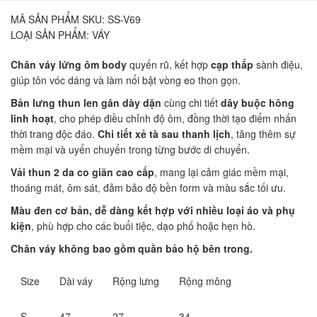
MÃ SẢN PHẨM SKU:
SS-V69
LOẠI SẢN PHẨM:
VÁY
Chân váy lửng ôm body
quyến rũ, kết hợp
cạp thấp
sành điệu,
giúp tôn vóc dáng và làm nổi bật vòng eo thon gọn.
Bản lưng thun len gân dày dặn
cùng chi tiết
dây buộc hông
linh hoạt
, cho phép điều chỉnh độ ôm, đồng thời tạo điểm nhấn
thời trang độc đáo.
Chi tiết xẻ tà sau thanh lịch
, tăng thêm sự
mềm mại và uyển chuyển trong từng bước di chuyển.
Vải thun 2 da co giãn cao cấp
, mang lại cảm giác mềm mại,
thoáng mát, ôm sát, đảm bảo độ bền form và màu sắc tối ưu.
Màu đen cơ bản, dễ dàng kết hợp với nhiều loại áo và phụ
kiện
, phù hợp cho các buổi tiệc, dạo phố hoặc hẹn hò.
Chân váy không bao gồm quần bảo hộ bên trong.
Size
Dài váy
Rộng lưng
Rộng mông
S
47
27
34