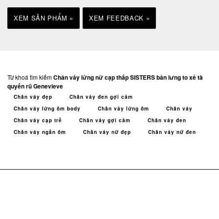
XEM SẢN PHẨM »
XEM FEEDBACK »
Từ khoá tìm kiếm
Chân váy lửng nữ cạp thấp SISTERS bản lưng to xẻ tà
quyến rũ Genevieve
Chân váy đẹp
Chân váy đen gợi cảm
Chân váy lửng ôm body
Chân váy lửng ôm
Chân váy
Chân váy cạp trễ
Chân váy gợi cảm
Chân váy đen
Chân váy ngắn ôm
Chân váy nữ đẹp
Chân váy nữ đen