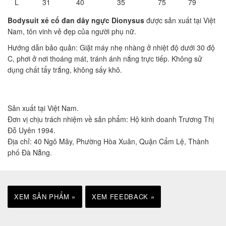
L
31
40
35
75
79
Bodysuit xẻ cổ đan dây ngực Dionysus
được sản xuất tại Việt
Nam, tôn vinh vẻ đẹp của người phụ nữ.
Hướng dẫn bảo quản: Giặt máy nhẹ nhàng ở nhiệt độ dưới 30 độ
C, phơi ở nơi thoáng mát, tránh ánh nắng trực tiếp. Không sử
dụng chất tẩy trắng, không sấy khô.
Sản xuất tại Việt Nam.
Đơn vị chịu trách nhiệm về sản phẩm: Hộ kinh doanh Trương Thị
Đỗ Uyên 1994.
Địa chỉ: 40 Ngô Mây, Phường Hòa Xuân, Quận Cẩm Lệ, Thành
phố Đà Nẵng.
XEM SẢN PHẨM »
XEM FEEDBACK »