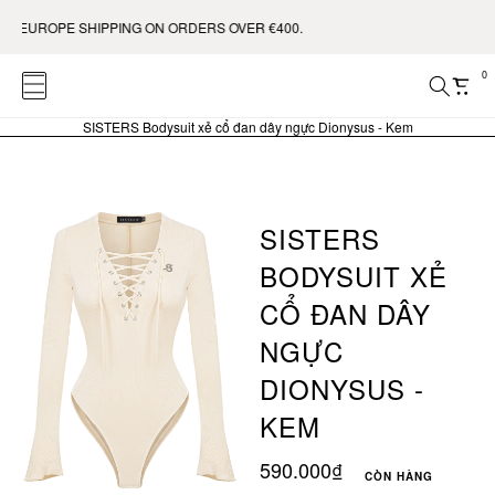
EUROPE SHIPPING ON ORDERS OVER €400.
0
SISTERS Bodysuit xẻ cổ đan dây ngực Dionysus - Kem
SISTERS
BODYSUIT XẺ
CỔ ĐAN DÂY
NGỰC
DIONYSUS -
KEM
590.000₫
CÒN HÀNG