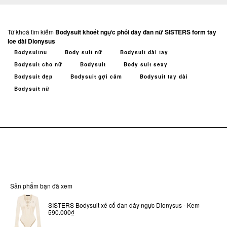
Từ khoá tìm kiếm
Bodysuit khoét ngực phối dây đan nữ SISTERS form tay
loe dài Dionysus
Bodysuitnu
Body suit nữ
Bodysuit dài tay
Bodysuit cho nữ
Bodysuit
Body suit sexy
Bodysuit đẹp
Bodysuit gợi cảm
Bodysuit tay dài
Bodysuit nữ
Sản phẩm bạn đã xem
SISTERS Bodysuit xẻ cổ đan dây ngực Dionysus - Kem
590.000₫