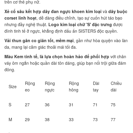
trên cơ thể phụ nữ.
Xẻ cổ sâu kết hợp dây đan ngực khoen kim loại
và
dây buộc
corset linh hoạt
, dễ dàng điều chỉnh, tạo sự cuốn hút táo bạo
nhưng đầy nghệ thuật.
Logo kim loại chữ 'S' đặc trưng
được
đính tinh tế ở ngực, khẳng định dấu ấn SISTERS độc quyền.
Vải thun gân co giãn tốt, mềm mại
, gần như hòa quyện vào làn
da, mang lại cảm giác thoải mái tối đa.
Màu Kem tinh tế, là lựa chọn hoàn hảo để phối hợp
với chân
váy ôm ngắn hoặc quần dài tôn dáng, giúp bạn nổi trội giữa đám
đông.
Rộng
Rộng
Rộng
Dài
Chiều
Size
eo
ngực
hông
tay
dài
S
27
36
31
71
75
M
29
38
33
73
77