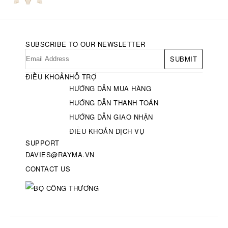
SUBSCRIBE TO OUR NEWSLETTER
SUBMIT
ĐIỀU KHOẢN
HỖ TRỢ
HƯỚNG DẪN MUA HÀNG
HƯỚNG DẪN THANH TOÁN
HƯỚNG DẪN GIAO NHẬN
ĐIỀU KHOẢN DỊCH VỤ
SUPPORT
DAVIES@RAYMA.VN
CONTACT US