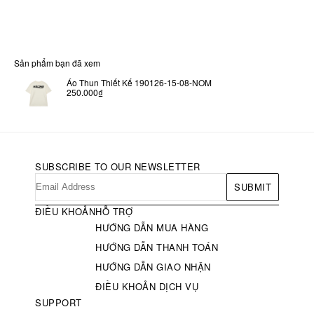
Sản phẩm bạn đã xem
Áo Thun Thiết Kế 190126-15-08-NOM
250.000₫
SUBSCRIBE TO OUR NEWSLETTER
SUBMIT
ĐIỀU KHOẢN
HỖ TRỢ
HƯỚNG DẪN MUA HÀNG
HƯỚNG DẪN THANH TOÁN
HƯỚNG DẪN GIAO NHẬN
ĐIỀU KHOẢN DỊCH VỤ
SUPPORT