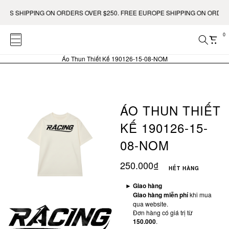
 US SHIPPING ON ORDERS OVER $250. FREE EUROPE SHIPPING ON ORDERS
0
Áo Thun Thiết Kế 190126-15-08-NOM
ÁO THUN THIẾT
KẾ 190126-15-
08-NOM
250.000₫
HẾT HÀNG
►
Giao hàng
Giao hàng miễn phí
khi mua
qua website.
Đơn hàng có giá trị từ
150.000
.