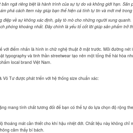
ột bản ngã riêng biệt là hành trình của sự tự do và không giới hạn. Sả
khám phá cách item này giúp bạn thể hiện cá tính tự tin và mới mẻ tron
điệp về sự không xác định, gây tò mò cho những người xung quanh. Với 
ch phóng khoáng nhất. Đây chính là yếu tố cốt lõi giúp sản phẩm trở 
tế với điểm nhấn là hình in chữ nghệ thuật ở mặt trước. Mỗi đường nét
uật typography và tinh thần streetwear tạo nên một tổng thể hài hòa n
phẩm local brand Việt Nam.
 Vô Tư được phát triển với hệ thống size chuẩn xác:
nặng mang tính chất tương đối để bạn có thể tự do lựa chọn độ rộng the
hoáng mát cần thiết cho khí hậu nhiệt đới. Chất liệu này không chỉ m
 không cảm thấy bí bách.