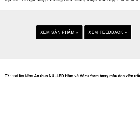
XEM SẢN PHẨM »
XEM FEEDBACK »
Từ khoá tìm kiếm
Áo thun NULLED Hâm và Vô tư form boxy màu đen viền trắ