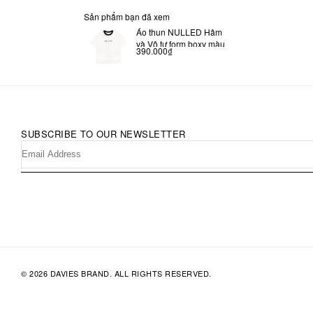
Sản phẩm bạn đã xem
Áo thun NULLED Hâm
và Vô tư form boxy màu
390.000₫
đen viền trắng N-T314-
00-DVT
SUBSCRIBE TO OUR NEWSLETTER
© 2026 DAVIES BRAND. ALL RIGHTS RESERVED.