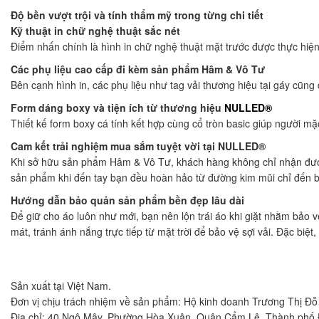
Độ bền vượt trội và tính thẩm mỹ trong từng chi tiết
Kỹ thuật in chữ nghệ thuật sắc nét
Điểm nhấn chính là hình in chữ nghệ thuật mặt trước được thực hiện 
Các phụ liệu cao cấp đi kèm sản phẩm Hâm & Vô Tư
Bên cạnh hình in, các phụ liệu như tag vải thương hiệu tại gáy cũ
Form dáng boxy và tiện ích từ thương hiệu
NULLED®
Thiết kế form boxy cá tính kết hợp cùng cổ tròn basic giúp người m
Cam kết trải nghiệm mua sắm tuyệt vời tại NULLED®
Khi sở hữu sản phẩm Hâm & Vô Tư, khách hàng không chỉ nhận được
sản phẩm khi đến tay bạn đều hoàn hảo từ đường kim mũi chỉ đến ba
Hướng dẫn bảo quản sản phẩm bền đẹp lâu dài
Để giữ cho áo luôn như mới, bạn nên lộn trái áo khi giặt nhằm bảo v
mát, tránh ánh nắng trực tiếp từ mặt trời để bảo vệ sợi vải. Đặc biệt
Sản xuất tại Việt Nam.
Đơn vị chịu trách nhiệm về sản phẩm: Hộ kinh doanh Trương Thị Đ
Địa chỉ: 40 Ngô Mây, Phường Hòa Xuân, Quận Cẩm Lệ, Thành phố