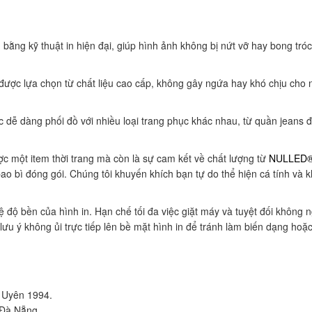
bằng kỹ thuật in hiện đại, giúp hình ảnh không bị nứt vỡ hay bong tróc 
ng được lựa chọn từ chất liệu cao cấp, không gây ngứa hay khó chịu c
ặc dễ dàng phối đồ với nhiều loại trang phục khác nhau, từ quần jeans
 một item thời trang mà còn là sự cam kết về chất lượng từ
NULLED
o bì đóng gói. Chúng tôi khuyến khích bạn tự do thể hiện cá tính và 
ệ độ bền của hình in. Hạn chế tối đa việc giặt máy và tuyệt đối không
, lưu ý không ủi trực tiếp lên bề mặt hình in để tránh làm biến dạng hoặc
ỗ Uyên 1994.
 Đà Nẵng.