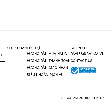
ĐIỀU KHOẢN
HỖ TRỢ
SUPPORT
HƯỚNG DẪN MUA HÀNG
DAVIES@RAYMA.VN
IT
HƯỚNG DẪN THANH TOÁN
CONTACT US
HƯỚNG DẪN GIAO NHẬN
ĐIỀU KHOẢN DỊCH VỤ
INSTAGRAM
FACEBOOK
TIKTOK