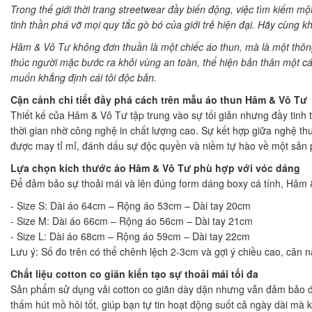
Trong thế giới thời trang streetwear đầy biến động, việc tìm kiếm m
tinh thần phá vỡ mọi quy tắc gò bó của giới trẻ hiện đại. Hãy cùng 
Hâm & Vô Tư không đơn thuần là một chiếc áo thun, mà là một thông 
thúc người mặc bước ra khỏi vùng an toàn, thể hiện bản thân một cá
muốn khẳng định cái tôi độc bản.
Cận cảnh chi tiết đầy phá cách trên mẫu áo thun Hâm & Vô Tư
Thiết kế của Hâm & Vô Tư tập trung vào sự tối giản nhưng đầy tinh 
thời gian nhờ công nghệ in chất lượng cao. Sự kết hợp giữa nghệ th
được may tỉ mỉ, đánh dấu sự độc quyền và niềm tự hào về một sản 
Lựa chọn kích thước áo Hâm & Vô Tư phù hợp với vóc dáng
Để đảm bảo sự thoải mái và lên đúng form dáng boxy cá tính, Hâm &
- Size S: Dài áo 64cm – Rộng áo 53cm – Dài tay 20cm
- Size M: Dài áo 66cm – Rộng áo 56cm – Dài tay 21cm
- Size L: Dài áo 68cm – Rộng áo 59cm – Dài tay 22cm
Lưu ý: Số đo trên có thể chênh lệch 2-3cm và gợi ý chiều cao, cân 
Chất liệu cotton co giãn kiến tạo sự thoải mái tối đa
Sản phẩm sử dụng vải cotton co giãn dày dặn nhưng vẫn đảm bảo độ t
thấm hút mồ hôi tốt, giúp bạn tự tin hoạt động suốt cả ngày dài mà