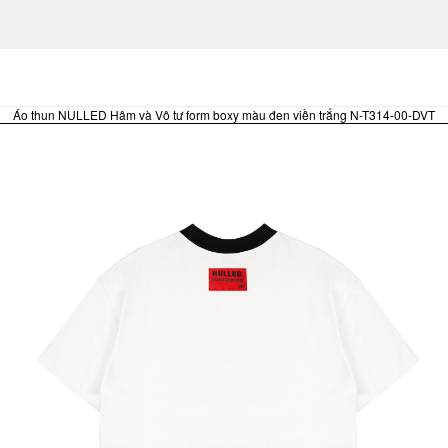
FREE
Áo thun NULLED Hâm và Vô tư form boxy màu đen viền trắng N-T314-00-DVT