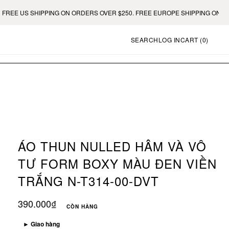
 US SHIPPING ON ORDERS OVER $250. FREE EUROPE SHIPPING ON ORDERS
SEARCH
LOG IN
CART (
0
)
ÁO THUN NULLED HÂM VÀ VÔ
TƯ FORM BOXY MÀU ĐEN VIỀN
TRẮNG N-T314-00-DVT
390.000₫
CÒN HÀNG
►
Giao hàng