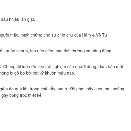
sau nhiều lần giặt.
ho người mặc, minh chứng cho sự chỉn chu của Hâm & Vô Tư.
 đến quần shorts, tạo nên diện mạo thời thượng và năng động.
®
. Chúng tôi luôn ưu tiên trải nghiệm của người dùng, đảm bảo mỗi
không bị gò bó bởi bất kỳ khuôn mẫu nào.
 ngâm áo quá lâu trong chất tẩy mạnh. Khi phơi, hãy chọn nơi thoáng
 gây bong tróc thiết kế.