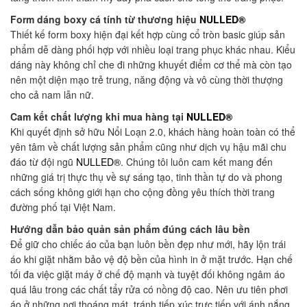
Form dáng boxy cá tính từ thương hiệu
NULLED®
Thiết kế form boxy hiện đại kết hợp cùng cổ tròn basic giúp sản
phẩm dễ dàng phối hợp với nhiều loại trang phục khác nhau. Kiểu
dáng này không chỉ che đi những khuyết điểm cơ thể mà còn tạo
nên một diện mạo trẻ trung, năng động và vô cùng thời thượng
cho cả nam lẫn nữ.
Cam kết chất lượng khi mua hàng tại
NULLED®
Khi quyết định sở hữu Nổi Loạn 2.0, khách hàng hoàn toàn có thể
yên tâm về chất lượng sản phẩm cũng như dịch vụ hậu mãi chu
đáo từ đội ngũ
NULLED®
. Chúng tôi luôn cam kết mang đến
những giá trị thực thụ về sự sáng tạo, tinh thần tự do và phong
cách sống không giới hạn cho cộng đồng yêu thích thời trang
đường phố tại Việt Nam.
Hướng dẫn bảo quản sản phẩm đúng cách lâu bền
Để giữ cho chiếc áo của bạn luôn bền đẹp như mới, hãy lộn trái
áo khi giặt nhằm bảo vệ độ bền của hình in ở mặt trước. Hạn chế
tối đa việc giặt máy ở chế độ mạnh và tuyệt đối không ngâm áo
quá lâu trong các chất tẩy rửa có nồng độ cao. Nên ưu tiên phơi
áo ở những nơi thoáng mát, tránh tiếp xúc trực tiếp với ánh nắng