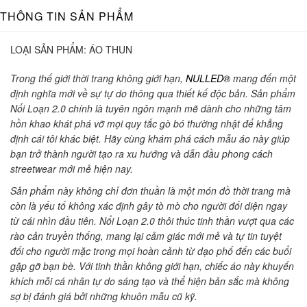
THÔNG TIN SẢN PHẨM
LOẠI SẢN PHẨM:
ÁO THUN
Trong thế giới thời trang không giới hạn,
NULLED®
mang đến một
định nghĩa mới về sự tự do thông qua thiết kế độc bản. Sản phẩm
Nổi Loạn 2.0 chính là tuyên ngôn mạnh mẽ dành cho những tâm
hồn khao khát phá vỡ mọi quy tắc gò bó thường nhật để khẳng
định cái tôi khác biệt. Hãy cùng khám phá cách mẫu áo này giúp
bạn trở thành người tạo ra xu hướng và dẫn đầu phong cách
streetwear mới mẻ hiện nay.
Sản phẩm này không chỉ đơn thuần là một món đồ thời trang mà
còn là yếu tố không xác định gây tò mò cho người đối diện ngay
từ cái nhìn đầu tiên. Nổi Loạn 2.0 thôi thúc tinh thần vượt qua các
rào cản truyền thống, mang lại cảm giác mới mẻ và tự tin tuyệt
đối cho người mặc trong mọi hoàn cảnh từ dạo phố đến các buổi
gặp gỡ bạn bè. Với tinh thần không giới hạn, chiếc áo này khuyến
khích mỗi cá nhân tự do sáng tạo và thể hiện bản sắc mà không
sợ bị đánh giá bởi những khuôn mẫu cũ kỹ.