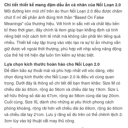
Chi tiết thiết kế mang đậm dấu ấn cá nhân của Nổi Loạn 2.0
Mỗi đường kim mũi chỉ trên áo thun Nổi Loạn 2.0 đều được chăm
chút tỉ mỉ để phản ánh đúng tinh thần "Based On False
Meanings" của thương hiệu. Với hình in sắc nét và chất liệu bền
bỉ theo thời gian, đây chính là item giúp bạn khẳng định cá tính
riêng biệt một cách tinh tế nhất mà không cần phải lên tiếng quá
nhiều. Thiết kế này tập trung vào việc tạo ra sự bí ẩn nhưng vẫn
giữ được vẻ ngoài thời thượng, phù hợp với nhịp sống năng động
của thế hệ trẻ hiện đại luôn tìm kiếm sự khác biệt.
Lựa chọn kích thước hoàn hảo cho Nổi Loạn 2.0
Để đảm bảo sự thoải mái và phù hợp nhất với vóc dáng, việc
chọn đúng kích thước cho Nổi Loạn 2.0 là điều vô cùng quan
trọng. Dưới đây là thông số chi tiết để bạn tham khảo: Size M có
chiều dài áo 65cm, rộng áo 56cm và chiều dài tay 19cm. Size L
sở hữu thông số dài áo 67cm, rộng áo 58cm cùng dài tay 20cm.
Cuối cùng, Size XL dành cho những ai yêu thích phong cách
phóng khoáng, rộng rãi hơn với chiều dài áo 69cm, rộng áo 60cm
và chiều dài tay 21cm. Lưu ý rằng số đo trên có thể chênh lệch 2-
3cm tùy vào kỹ thuật cắt may thủ công.