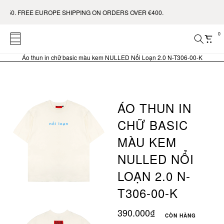
50. FREE EUROPE SHIPPING ON ORDERS OVER €400.
0
Áo thun in chữ basic màu kem NULLED Nổi Loạn 2.0 N-T306-00-K
ÁO THUN IN
CHỮ BASIC
MÀU KEM
NULLED NỔI
LOẠN 2.0 N-
T306-00-K
390.000₫
CÒN HÀNG