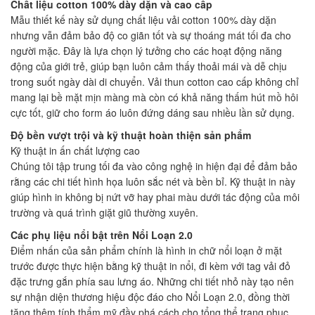
Chất liệu cotton 100% dày dặn và cao cấp
Mẫu thiết kế này sử dụng chất liệu vải cotton 100% dày dặn
nhưng vẫn đảm bảo độ co giãn tốt và sự thoáng mát tối đa cho
người mặc. Đây là lựa chọn lý tưởng cho các hoạt động năng
động của giới trẻ, giúp bạn luôn cảm thấy thoải mái và dễ chịu
trong suốt ngày dài di chuyển. Vải thun cotton cao cấp không chỉ
mang lại bề mặt mịn màng mà còn có khả năng thấm hút mồ hôi
cực tốt, giữ cho form áo luôn đứng dáng sau nhiều lần sử dụng.
Độ bền vượt trội và kỹ thuật hoàn thiện sản phẩm
Kỹ thuật in ấn chất lượng cao
Chúng tôi tập trung tối đa vào công nghệ in hiện đại để đảm bảo
rằng các chi tiết hình họa luôn sắc nét và bền bỉ. Kỹ thuật in này
giúp hình in không bị nứt vỡ hay phai màu dưới tác động của môi
trường và quá trình giặt giũ thường xuyên.
Các phụ liệu nổi bật trên Nổi Loạn 2.0
Điểm nhấn của sản phẩm chính là hình in chữ nổi loạn ở mặt
trước được thực hiện bằng kỹ thuật in nổi, đi kèm với tag vải đỏ
đặc trưng gắn phía sau lưng áo. Những chi tiết nhỏ này tạo nên
sự nhận diện thương hiệu độc đáo cho Nổi Loạn 2.0, đồng thời
tăng thêm tính thẩm mỹ đầy phá cách cho tổng thể trang phục.