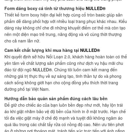
Form dáng boxy cá tính từ thương hiệu
NULLED®
Thiết kế form boxy hiện đại kết hợp cùng cổ tròn basic giúp sản
phẩm dễ dàng phối hợp với nhiều loại trang phục khác nhau. Kiểu
dáng này không chỉ che đi những khuyết điểm cơ thể mà còn tạo
nên một diện mạo trẻ trung, năng động và vô cùng thời thượng
cho cả nam lẫn nữ.
Cam kết chất lượng khi mua hàng tại
NULLED®
Khi quyết định sở hữu Nổi Loạn 2.0, khách hàng hoàn toàn có thể
yên tâm về chất lượng sản phẩm cũng như dịch vụ hậu mãi chu
đáo từ đội ngũ
NULLED®
. Chúng tôi luôn cam kết mang đến
những giá trị thực thụ về sự sáng tạo, tinh thần tự do và phong
cách sống không giới hạn cho cộng đồng yêu thích thời trang
đường phố tại Việt Nam.
Hướng dẫn bảo quản sản phẩm đúng cách lâu bền
Để giữ cho chiếc áo của bạn luôn bền đẹp như mới, hãy lộn trái
áo khi giặt nhằm bảo vệ độ bền của hình in ở mặt trước. Hạn chế
tối đa việc giặt máy ở chế độ mạnh và tuyệt đối không ngâm áo
quá lâu trong các chất tẩy rửa có nồng độ cao. Nên ưu tiên phơi
áo ở những nơi thoáng mát, tránh tiếp xúc trực tiếp với ánh nắng