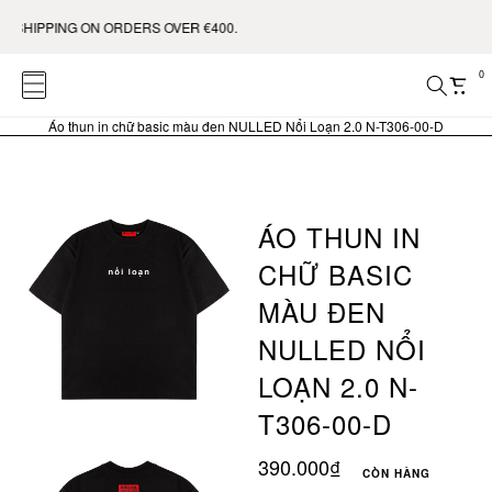
SHIPPING ON ORDERS OVER €400.
0
Áo thun in chữ basic màu đen NULLED Nổi Loạn 2.0 N-T306-00-D
ÁO THUN IN
CHỮ BASIC
MÀU ĐEN
NULLED NỔI
LOẠN 2.0 N-
T306-00-D
390.000₫
CÒN HÀNG