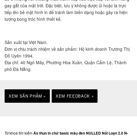
gay gắt của mặt trời. Đặc biệt, lưu ý không được ủi hoặc là trực
tiếp lên bề mặt hình in để tránh làm biến dạng hoặc gây ra hiện
tượng bong tróc hình thiết kế.
Sản xuất tại Việt Nam.
Đơn vị chịu trách nhiệm về sản phẩm: Hộ kinh doanh Trương Thị
Đỗ Uyên 1994.
Địa chỉ: 40 Ngô Mây, Phường Hòa Xuân, Quận Cẩm Lệ, Thành
phố Đà Nẵng.
XEM SẢN PHẨM »
XEM FEEDBACK »
Từ khoá tìm kiếm
Áo thun in chữ basic màu đen NULLED Nổi Loạn 2.0 N-