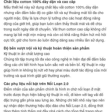
Chất liệu cotton 100% dày dặn và cao cấp
Mẫu thiết kế này sử dụng chất liệu vải cotton 100% dày dặn
nhưng vẫn đảm bảo độ co giãn tốt và sự thoáng mát tối đa cho
người mặc. Đây là lựa chọn lý tưởng cho các hoạt động năng
động của giới trẻ, giúp bạn luôn cảm thấy thoải mái và dễ chịu
trong suốt ngày dài di chuyển. Vải thun cotton cao cấp không chỉ
mang lại bề mặt mịn màng mà còn có khả năng thấm hút mồ hôi
cực tốt, giữ cho form áo luôn đứng dáng sau nhiều lần sử dụng.
Độ bền vượt trội và kỹ thuật hoàn thiện sản phẩm
Kỹ thuật in ấn chất lượng cao
Chúng tôi tập trung tối đa vào công nghệ in hiện đại để đảm bảo
rằng các chi tiết hình họa luôn sắc nét và bền bỉ. Kỹ thuật in này
giúp hình in không bị nứt vỡ hay phai màu dưới tác động của môi
trường và quá trình giặt giũ thường xuyên.
Các phụ liệu nổi bật trên Nổi Loạn 2.0
Điểm nhấn của sản phẩm chính là hình in chữ nổi loạn ở mặt
trước được thực hiện bằng kỹ thuật in nổi, đi kèm với tag vải đỏ
đặc trưng gắn phía sau lưng áo. Những chi tiết nhỏ này tạo nên
sự nhận diện thương hiệu độc đáo cho Nổi Loạn 2.0, đồng thời
tăng thêm tính thẩm mỹ đầy phá cách cho tổng thể trang phục.