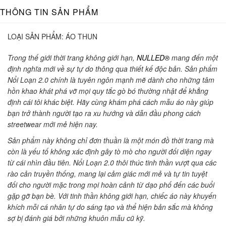
THÔNG TIN SẢN PHẨM
LOẠI SẢN PHẨM:
ÁO THUN
Trong thế giới thời trang không giới hạn,
NULLED®
mang đến một
định nghĩa mới về sự tự do thông qua thiết kế độc bản. Sản phẩm
Nổi Loạn 2.0 chính là tuyên ngôn mạnh mẽ dành cho những tâm
hồn khao khát phá vỡ mọi quy tắc gò bó thường nhật để khẳng
định cái tôi khác biệt. Hãy cùng khám phá cách mẫu áo này giúp
bạn trở thành người tạo ra xu hướng và dẫn đầu phong cách
streetwear mới mẻ hiện nay.
Sản phẩm này không chỉ đơn thuần là một món đồ thời trang mà
còn là yếu tố không xác định gây tò mò cho người đối diện ngay
từ cái nhìn đầu tiên. Nổi Loạn 2.0 thôi thúc tinh thần vượt qua các
rào cản truyền thống, mang lại cảm giác mới mẻ và tự tin tuyệt
đối cho người mặc trong mọi hoàn cảnh từ dạo phố đến các buổi
gặp gỡ bạn bè. Với tinh thần không giới hạn, chiếc áo này khuyến
khích mỗi cá nhân tự do sáng tạo và thể hiện bản sắc mà không
sợ bị đánh giá bởi những khuôn mẫu cũ kỹ.