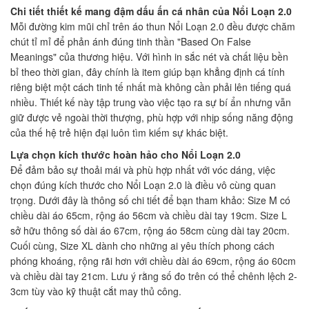
Chi tiết thiết kế mang đậm dấu ấn cá nhân của Nổi Loạn 2.0
Mỗi đường kim mũi chỉ trên áo thun Nổi Loạn 2.0 đều được chăm
chút tỉ mỉ để phản ánh đúng tinh thần "Based On False
Meanings" của thương hiệu. Với hình in sắc nét và chất liệu bền
bỉ theo thời gian, đây chính là item giúp bạn khẳng định cá tính
riêng biệt một cách tinh tế nhất mà không cần phải lên tiếng quá
nhiều. Thiết kế này tập trung vào việc tạo ra sự bí ẩn nhưng vẫn
giữ được vẻ ngoài thời thượng, phù hợp với nhịp sống năng động
của thế hệ trẻ hiện đại luôn tìm kiếm sự khác biệt.
Lựa chọn kích thước hoàn hảo cho Nổi Loạn 2.0
Để đảm bảo sự thoải mái và phù hợp nhất với vóc dáng, việc
chọn đúng kích thước cho Nổi Loạn 2.0 là điều vô cùng quan
trọng. Dưới đây là thông số chi tiết để bạn tham khảo: Size M có
chiều dài áo 65cm, rộng áo 56cm và chiều dài tay 19cm. Size L
sở hữu thông số dài áo 67cm, rộng áo 58cm cùng dài tay 20cm.
Cuối cùng, Size XL dành cho những ai yêu thích phong cách
phóng khoáng, rộng rãi hơn với chiều dài áo 69cm, rộng áo 60cm
và chiều dài tay 21cm. Lưu ý rằng số đo trên có thể chênh lệch 2-
3cm tùy vào kỹ thuật cắt may thủ công.