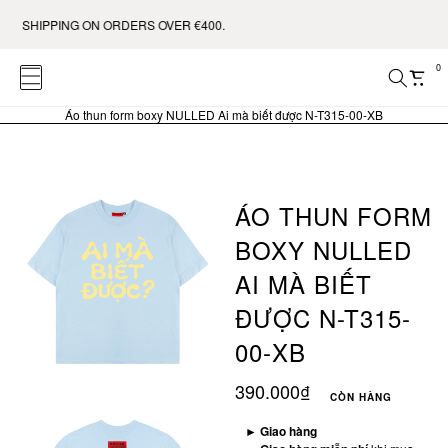
 SHIPPING ON ORDERS OVER €400.
0
Áo thun form boxy NULLED Ai mà biết được N-T315-00-XB
ÁO THUN FORM
BOXY NULLED
AI MÀ BIẾT
ĐƯỢC N-T315-
00-XB
390.000₫
CÒN HÀNG
►
Giao hàng