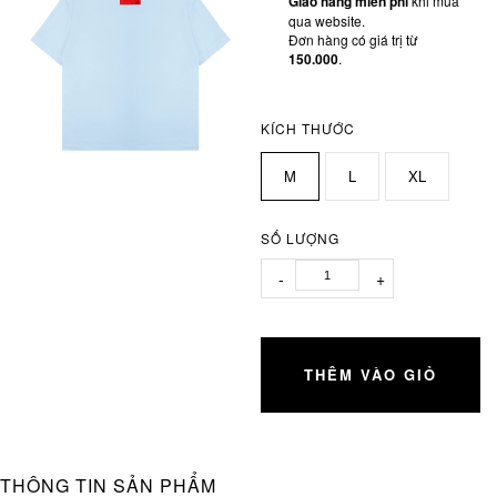
Giao hàng miễn phí
khi mua
qua website.
Đơn hàng có giá trị từ
150.000
.
KÍCH THƯỚC
M
L
XL
SỐ LƯỢNG
-
+
THÊM VÀO GIỎ
THÔNG TIN SẢN PHẨM