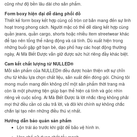
cũng như độ bền lâu dài cho sản phẩm.
Form boxy hiện đại dễ dàng phối đồ
Thiết kế form boxy kết hợp cùng cổ tròn cơ bản mang đến sự linh
hoạt trong phong cách. Người mặc có thể dễ dàng kết hợp cùng
quần jeans, quần cargo, shorts hoặc nhiều item streetwear khác
để tạo nên tổng thể năng động và cá tính. Dù xuất hiện trong
những buổi gặp gỡ bạn bè, dạo phố hay các hoạt động thường
ngày, Ai Mà Biết Được vẫn giữ được sức hút riêng đầy khác biệt.
Cam kết chất lượng từ NULLED®
Mỗi sản phẩm của NULLED® đều được hoàn thiện với sự chỉn
chu từ khâu lựa chọn chất liệu, sản xuất đến đóng gói. Chúng tôi
mong muốn mang đến không chỉ một sản phẩm thời trang mà
còn là một phương tiện giúp bạn thể hiện cá tính và góc nhìn
riêng về cuộc sống. Ai Mà Biết Được là lời nhắc rằng không phải
mọi thứ đều cần có câu trả lời, và đôi khi chính sự không chắc
chắn lại tạo nên những điều thú vị nhất.
Hướng dẫn bảo quản sản phẩm
Lộn trái áo trước khi giặt để bảo vệ hình in.
Hạn chế sử dụng chất tẩy mạnh.