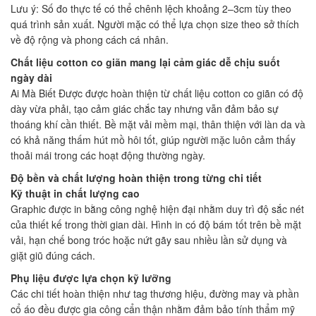
Lưu ý: Số đo thực tế có thể chênh lệch khoảng 2–3cm tùy theo
quá trình sản xuất. Người mặc có thể lựa chọn size theo sở thích
về độ rộng và phong cách cá nhân.
Chất liệu cotton co giãn mang lại cảm giác dễ chịu suốt
ngày dài
Ai Mà Biết Được được hoàn thiện từ chất liệu cotton co giãn có độ
dày vừa phải, tạo cảm giác chắc tay nhưng vẫn đảm bảo sự
thoáng khí cần thiết. Bề mặt vải mềm mại, thân thiện với làn da và
có khả năng thấm hút mồ hôi tốt, giúp người mặc luôn cảm thấy
thoải mái trong các hoạt động thường ngày.
Độ bền và chất lượng hoàn thiện trong từng chi tiết
Kỹ thuật in chất lượng cao
Graphic được in bằng công nghệ hiện đại nhằm duy trì độ sắc nét
của thiết kế trong thời gian dài. Hình in có độ bám tốt trên bề mặt
vải, hạn chế bong tróc hoặc nứt gãy sau nhiều lần sử dụng và
giặt giũ đúng cách.
Phụ liệu được lựa chọn kỹ lưỡng
Các chi tiết hoàn thiện như tag thương hiệu, đường may và phần
cổ áo đều được gia công cẩn thận nhằm đảm bảo tính thẩm mỹ