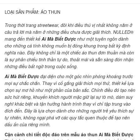
LOẠI SẢN PHẨM:
ÁO THUN
Trong thời trang streetwear, đôi khi điều thú vị nhất không nằm ở
câu trả lời mà nằm ở những điều chưa được giải thích. NULLED®
mang đến thiết kế
Ai Mà Biết Được
như một tuyên ngôn dành
cho những cá tính không muốn bị đóng khung trong bất kỳ định
nghĩa nào. Đây không chỉ là một chiếc áo thun đơn thuần mà còn
là sự phản chiếu tinh thần tự do, thoải mái và sẵn sàng đón nhận
những điều bất ngờ trong cuộc sống.
Ai Mà Biết Được
đại diện cho một góc nhìn phóng khoáng trước
mọi sự chắc chắn. Thay vì cố gắng giải thích mọi thứ, thiết kế lựa
chọn sự mơ hồ như một phần của bản sắc. Chính điều đó tạo nên
sức hút riêng, khuyến khích người mặc giữ lại sự tò mò, dám suy
nghĩ khác biệt và tận hưởng hành trình thay vì chỉ tập trung vào
đích đến. Đây là lựa chọn dành cho những người trẻ yêu thích sự
tự nhiên, không ngại phá vỡ các quy tắc quen thuộc để tạo nên
dấu ấn của riêng mình.
Cận cảnh chi tiết độc đáo trên mẫu áo thun Ai Mà Biết Được