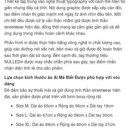
Thiết kế tập trung vào nghệ thuật typography với cách thể hiện tối
giản nhưng đầy cá tính. Nội dung graphic được sắp xếp cân đối,
tạo điểm nhấn thị giác mạnh mẽ ngay từ ánh nhìn đầu tiên. Mỗi
chi tiết đều được xử lý cẩn thận nhằm giữ được tinh thần
streetwear hiện đại, đồng thời mang lại cảm giác gần gũi và dễ
ứng dụng trong nhiều hoàn cảnh khác nhau.
Phần hình in được thực hiện bằng công nghệ in chất lượng cao,
giúp các đường nét sắc nét, bền màu và giữ được độ hoàn thiện
sau thời gian dài sử dụng. Bên cạnh đó, tag thương hiệu
NULLED® được may chắc chắn phía sau gáy, tạo điểm nhấn
nhận diện tinh tế cho sản phẩm.
Lựa chọn kích thước áo Ai Mà Biết Được phù hợp với vóc
dáng
Để đảm bảo sự thoải mái và giữ đúng tinh thần streetwear hiện
đại, sản phẩm được phát triển với form boxy rộng rãi:
Size M: Dài áo 65cm x Rộng áo 56cm x Dài tay 19cm
Size L: Dài áo 67cm x Rộng áo 58cm x Dài tay 20cm
Size XL: Dài áo 69cm x Rộng áo 60cm x Dài tay 21cm