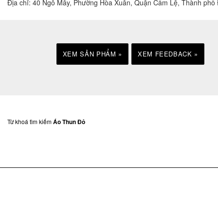
Địa chỉ: 40 Ngô Mây, Phường Hòa Xuân, Quận Cẩm Lệ, Thành phố
XEM SẢN PHẨM »
XEM FEEDBACK »
Từ khoá tìm kiếm
Áo Thun Đỏ