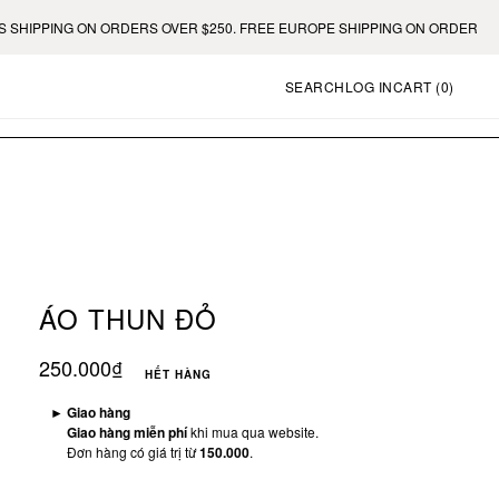
IPPING ON ORDERS OVER $250. FREE EUROPE SHIPPING ON ORDERS OVER 
SEARCH
LOG IN
CART (
0
)
ÁO THUN ĐỎ
250.000₫
HẾT HÀNG
►
Giao hàng
Giao hàng miễn phí
khi mua qua website.
Đơn hàng có giá trị từ
150.000
.