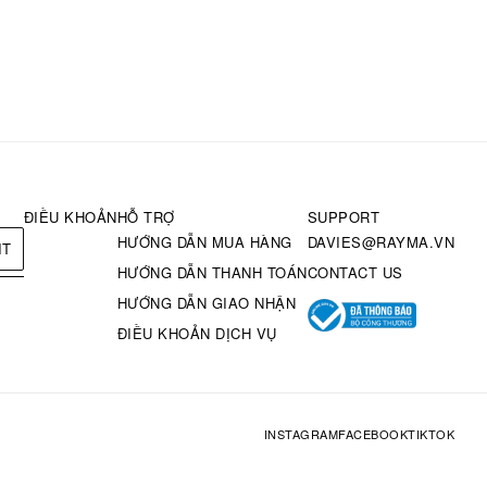
ĐIỀU KHOẢN
HỖ TRỢ
SUPPORT
HƯỚNG DẪN MUA HÀNG
DAVIES@RAYMA.VN
IT
HƯỚNG DẪN THANH TOÁN
CONTACT US
HƯỚNG DẪN GIAO NHẬN
ĐIỀU KHOẢN DỊCH VỤ
INSTAGRAM
FACEBOOK
TIKTOK