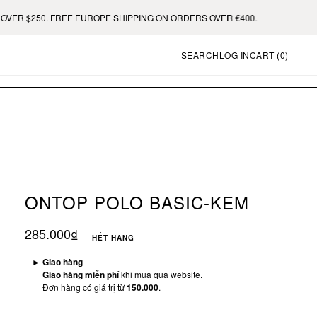
. FREE EUROPE SHIPPING ON ORDERS OVER €400.
SEARCH
LOG IN
CART (
0
)
ONTOP POLO BASIC-KEM
285.000₫
HẾT HÀNG
►
Giao hàng
Giao hàng miễn phí
khi mua qua website.
Đơn hàng có giá trị từ
150.000
.