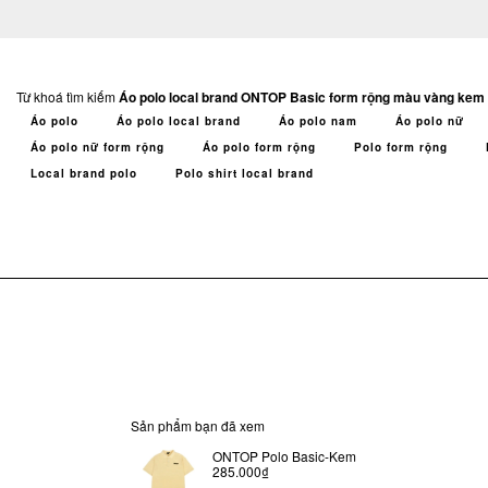
Từ khoá tìm kiếm
Áo polo local brand ONTOP Basic form rộng màu vàng kem
Áo polo
Áo polo local brand
Áo polo nam
Áo polo nữ
Áo polo nữ form rộng
Áo polo form rộng
Polo form rộng
Local brand polo
Polo shirt local brand
Sản phẩm bạn đã xem
ONTOP Polo Basic-Kem
285.000₫