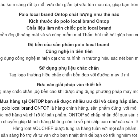
àu kem sáng rất lạ mắt vừa đơn giản lại vừa tôn màu da, giúp bạn trông 
Polo local brand Ontop chất lượng như thế nào
Kích thước áo polo local brand Ontop
Chất liệu làm nên chiếc polo local brand
 bền đẹp,thoáng mát và vô cùng mềm mại.Thấm hút mồ hôi giúp bạn vui
Độ bền của sản phẩm polo local brand
Công nghệ in tiên tiến
g dụng công nghệ in hiện đại cho ra hình in thương hiệu sắc nét bền 
Sử dụng phụ liệu chắc chắn
Tag logo thương hiệu chắc chắn bền đẹp với đường may tỉ mỉ
Đưa các giải pháp vào thiết kế
 may chắc chắn ,độ bền cao khi được ứng dụng phương pháp may mớ
Mua hàng tại ONTOP bạn sẽ được nhiều ưu đãi vô cùng hấp dẫn
 polo local brand ONTOP
là hàng chính hãng, sản phẩm đúng với mô
o lúc mở hàng và chỉ rõ lỗi sản phẩm, ONTOP sẽ chấp nhận đổi qua sản
n chuyển giúp khách hàng không còn lo vể phí ship cao như các sàn t
Hàng loạt VOUCHER được tung ra hàng tuần với mọi sản phẩm.
ẵn sàng hỗ trợ và tư vấn cho bạn nhiệt tình dể bạn có trải nghiệm t