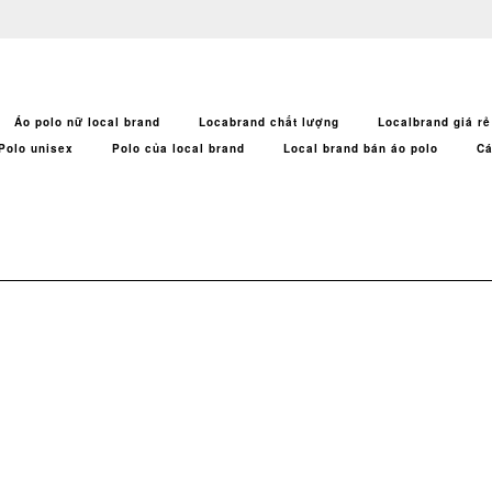
Áo polo nữ local brand
Locabrand chất lượng
Localbrand giá rẻ
Polo unisex
Polo của local brand
Local brand bán áo polo
Cá