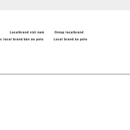
Localbrand việt nam
Ontop localbrand
c local brand bán áo polo
Local brand áo polo