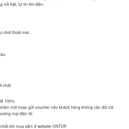
nổi bật, tự tin khi diện.
 chơi thoải mái.
màu
i nhất
:
 tả 100%
 phẩm mới hoạc gửi voucher nếu khách hàng không cần đổi trả.
hương mại điện tử.
ốt nhất khi mua sắm ở website ONTOP.