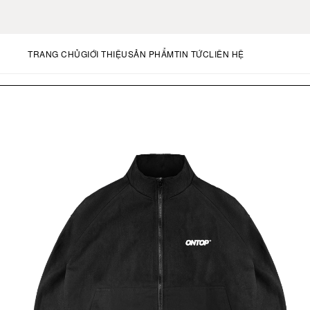
FREE US SHIPPING ON 
TRANG CHỦ
GIỚI THIỆU
SẢN PHẨM
TIN TỨC
LIÊN HỆ