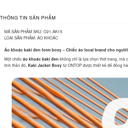
THÔNG TIN SẢN PHẨM
MÃ SẢN PHẨM SKU:
O21-AK15
LOẠI SẢN PHẨM:
ÁO KHOÁC
Áo khoác kaki đen form boxy – Chiếc áo local brand cho ngườ
Một chiếc
áo khoác kaki đen
không chỉ là lựa chọn thời trang, mà
tinh thần đó,
Kaki Jacket Boxy
từ ONTOP được thiết kế để đồng hàn