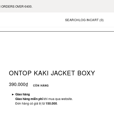
SEARCH
LOG IN
CART (
0
)
ONTOP KAKI JACKET BOXY
390.000₫
CÒN HÀNG
►
Giao hàng
Giao hàng miễn phí
khi mua qua website.
Đơn hàng có giá trị từ
150.000
.