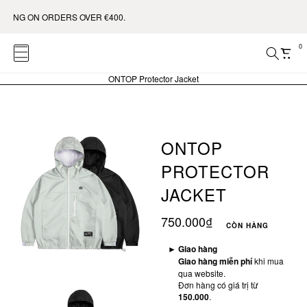
N ORDERS OVER €400.
0
ONTOP Protector Jacket
ONTOP
PROTECTOR
JACKET
750.000₫
CÒN HÀNG
►
Giao hàng
Giao hàng miễn phí
khi mua
qua website.
Đơn hàng có giá trị từ
150.000
.