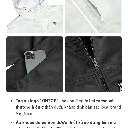
Tag su logo “ONTOP”
nhỏ gọn ở ngực trái và
tag vải
thương hiệu
ở thân dưới, khẳng định bản sắc local brand
Việt Nam.
Áo khoác dù có nón được thiết kế cổ đứng liền mũ