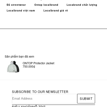
Đồ streetwear
Ontop localbrand
Locabrand chất lượng
Localbrand việt nam
Localbrand giá rẻ
Sản phẩm bạn đã xem
ONTOP Protector Jacket
750.000₫
SUBSCRIBE TO OUR NEWSLETTER
SUBMIT
ĐIỀU KHOẢN
HỖ TRỢ