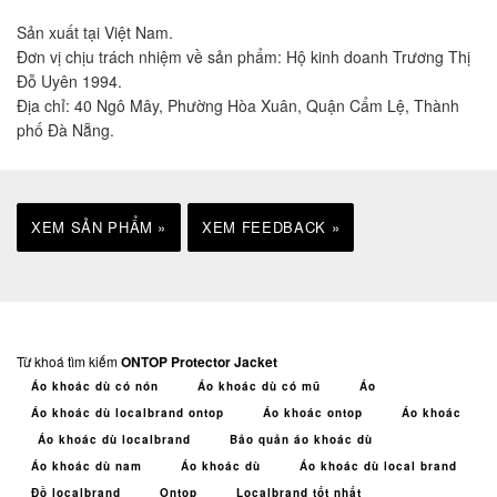
Sản xuất tại Việt Nam.
Đơn vị chịu trách nhiệm về sản phẩm: Hộ kinh doanh Trương Thị
Đỗ Uyên 1994.
Địa chỉ: 40 Ngô Mây, Phường Hòa Xuân, Quận Cẩm Lệ, Thành
phố Đà Nẵng.
XEM SẢN PHẨM »
XEM FEEDBACK »
Từ khoá tìm kiếm
ONTOP Protector Jacket
Áo khoác dù có nón
Áo khoác dù có mũ
Áo
Áo khoác dù localbrand ontop
Áo khoác ontop
Áo khoác
Áo khoác dù localbrand
Bảo quản áo khoác dù
Áo khoác dù nam
Áo khoác dù
Áo khoác dù local brand
Đồ localbrand
Ontop
Localbrand tốt nhất