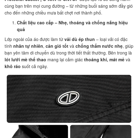
cùng bạn trên mọi cung đường – từ những buổi sáng sớm đầy gió
cho đến những chiều mưa bất chợt nơi thành phố.
Chất liệu cao cấp – Nhẹ, thoáng và chống nắng hiệu
quả
Lớp ngoài của áo được làm từ
vải dù ép thun
– loại vải có đặc
tính
nhăn tự nhiên
,
cản gió tốt
và
chống thấm nước nhẹ
, giúp
bạn yên tâm di chuyển dù trong thời tiết thất thường. Bên trong là
lót lưới mè thể thao
mang lại cảm giác
thoáng khí, mát mẻ
và
khô ráo
suốt cả ngày.