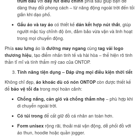
trùm đầu
với
dây rút điều chỉnh
phía sau giúp bạn dễ
dàng thay đổi phong cách – từ năng động ngoài trời đến tối
giản khi dạo phố.
Gấu áo và tay áo
có thiết kế
dán kết hợp nút thắt
, giúp
người mặc tùy chỉnh độ ôm, đảm bảo vừa vặn và linh hoạt
trong mọi chuyển động.
Phía
sau lưng
áo là
đường may ngang
cùng
tag vải logo
thương hiệu
, tạo điểm nhấn tinh tế và hài hòa – thể hiện rõ tinh
thần tỉ mỉ và tính thẩm mỹ cao của ONTOP.
Tính năng tiện dụng – Đáp ứng mọi điều kiện thời tiết
Không chỉ đẹp,
áo khoác dù có nón ONTOP
còn được thiết kế
để
bảo vệ tối đa
trong mọi hoàn cảnh:
Chống nắng, cản gió và chống thấm nhẹ
– phù hợp khi
di chuyển ngoài trời.
Có túi trong
để cất giữ đồ cá nhân an toàn hơn.
Form unisex
rộng rãi, thoải mái vận động, dễ phối đồ với
áo thun, hoodie hoặc quần jogger.