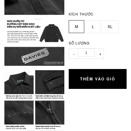
KÍCH THƯỚC
M
L
XL
SỐ LƯỢNG
-
+
THÊM VÀO GIỎ