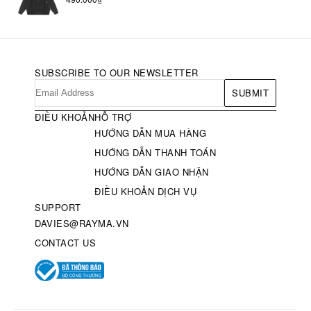
SUBSCRIBE TO OUR NEWSLETTER
SUBMIT
ĐIỀU KHOẢN
HỖ TRỢ
HƯỚNG DẪN MUA HÀNG
HƯỚNG DẪN THANH TOÁN
HƯỚNG DẪN GIAO NHẬN
ĐIỀU KHOẢN DỊCH VỤ
SUPPORT
DAVIES@RAYMA.VN
CONTACT US