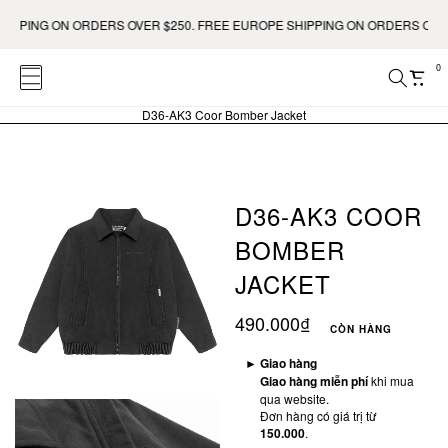
N ORDERS OVER $250. FREE EUROPE SHIPPING ON ORDERS OVER €400.
0
D36-AK3 Coor Bomber Jacket
D36-AK3 COOR
BOMBER
JACKET
490.000₫
CÒN HÀNG
►
Giao hàng
Giao hàng miễn phí
khi mua
qua website.
Đơn hàng có giá trị từ
150.000
.