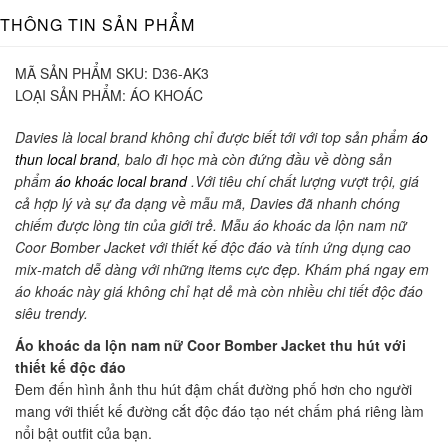
THÔNG TIN SẢN PHẨM
MÃ SẢN PHẨM SKU:
D36-AK3
LOẠI SẢN PHẨM:
ÁO KHOÁC
Davies là local brand không chỉ được biết tới với top sản phẩm
áo
thun local brand
, balo đi học mà còn đứng đầu về dòng sản
phẩm
áo khoác local brand
.Với tiêu chí chất lượng vượt trội, giá
cả hợp lý và sự đa dạng về mẫu mã, Davies đã nhanh chóng
chiếm được lòng tin của giới trẻ. Mẫu áo khoác da lộn nam nữ
Coor Bomber Jacket với thiết kế độc đáo và tính ứng dụng cao
mix-match dễ dàng với những items cực đẹp. Khám phá ngay em
áo khoác này giá không chỉ hạt dẻ mà còn nhiều chi tiết độc đáo
siêu trendy.
Áo khoác da lộn nam nữ Coor Bomber Jacket thu hút với
thiết kế độc đáo
Đem đến hình ảnh thu hút đậm chất đường phố hơn cho người
mang với thiết kế đường cắt độc đáo tạo nét chấm phá riêng làm
nổi bật outfit của bạn.