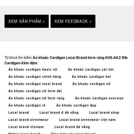
XEM SẢN PHẨM »
XEM FEEDBACK »
Từ khoá tìm kiếm
Áo khoác Cardigan Local Brand form rộng K09-AK2 Rib
Cardigan-Xám đậm
Áo khoác cardigan basic nữ
Áo khoác cardigan cài nút
Áo khoác cardigan chính hãng
Áo khoác cardigan hot
Áo khoác cardigan local brand
Áo khoác cardigan nữ
Áo khoác cardigan nữ form dài
Áo khoác cardigan nữ form rộng
Áo khoác cardigan oversize
Áo khoác cardigan rẻ
Áo khoác cardigan đẹp
Local brand
Local brand ở đà nẵng
Local brand shop
Local brand streetwear
Local brand streetwear việt nam
Local brand vietnam
Local brand đà nẵng