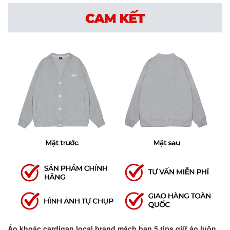
Áo khoác cardigan local brand mách bạn 5 tips giữ áo luôn