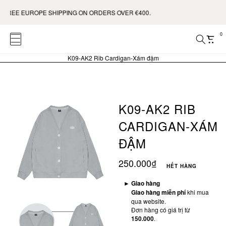
E EUROPE SHIPPING ON ORDERS OVER €400.
0
K09-AK2 Rib Cardigan-Xám đậm
K09-AK2 RIB
CARDIGAN-XÁM
ĐẬM
250.000₫
HẾT HÀNG
►
Giao hàng
Giao hàng miễn phí
khi mua
qua website.
Đơn hàng có giá trị từ
150.000
.