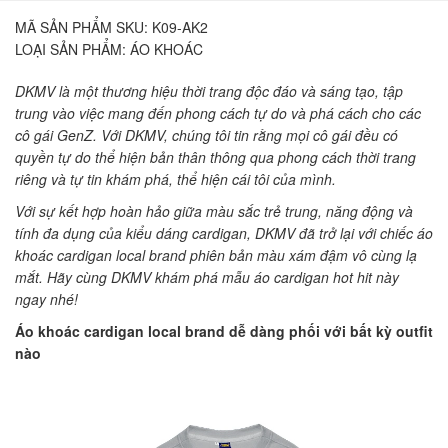
MÃ SẢN PHẨM SKU:
K09-AK2
LOẠI SẢN PHẨM:
ÁO KHOÁC
DKMV là một thương hiệu thời trang độc đáo và sáng tạo, tập
trung vào việc mang đến phong cách tự do và phá cách cho các
cô gái GenZ. Với DKMV, chúng tôi tin rằng mọi cô gái đều có
quyền tự do thể hiện bản thân thông qua phong cách thời trang
riêng và tự tin khám phá, thể hiện cái tôi của mình.
Với sự kết hợp hoàn hảo giữa màu sắc trẻ trung, năng động và
tính đa dụng của kiểu dáng cardigan, DKMV đã trở lại với chiếc áo
khoác cardigan local brand phiên bản màu xám đậm vô cùng lạ
mắt. Hãy cùng DKMV khám phá mẫu áo cardigan hot hit này
ngay nhé!
Áo khoác cardigan local brand dễ dàng phối với bất kỳ outfit
nào