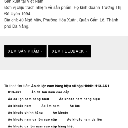
Sản xuất tại Việt Nam.
Đơn vị chịu trách nhiệm về sản phẩm: Hộ kinh doanh Trương Thị
Đỗ Uyên 1994.
Địa chỉ: 40 Ngô Mây, Phường Hòa Xuân, Quận Cẩm Lệ, Thành
phố Đà Nẵng.
XEM SẢN PHẨM »
XEM FEEDBACK »
Từ khoá tìm kiếm
Áo da lộn nam hàng hiệu túi hộp Hiddle H13-AK1
H13-ak1
Áo da lộn nam cao cấp
Áo da lộn nam hàng hiệu
Áo khoác nam hang hiệu
Áo khoác nam
Áo ấm nam
Áo ấm
Áo khoác chính hãng
Áo khoác
Áo khoác nam da lộn cao cấp
Áo khoác nam da lộn
Áo khoác da lộn nam cao cấp hàng hiệu