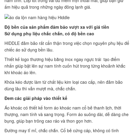
nam tính. Lớp lót trong vải dù mềm mịn thoải mái, giúp bạn giữ
ấm hiệu quả trong những ngày đông lạnh giá.
Độ bền của sản phẩm đảm bảo vượt xa với giá tiền
Sử dụng phụ liệu chắc chắn, có độ bền cao
HIDDLE đảm bảo rất cẩn thận trong việc chọn nguyên phụ liệu để
chiếc áo sử dụng bền lâu.
Thiết kế logo thương hiệu bằng inox ngay ngực trái tạo điểm
nhấn giúp bật lên sự nam tính cuốn hút trong từng khoảnh khắc
khi khoác áo lên.
Khóa kéo được làm từ chất liệu kim loại cao cấp, nên đảm bảo
dùng lâu thì vẫn mượt mà, chắc chắn.
Đem các giải pháp vào thiết kế
Áo khoác có thiết kế form áo khoác nam cổ bẻ thanh lịch, thời
thượng, nam tính và sang trọng. Form áo suông dài, dễ dàng che
bụng, giúp bạn trông cao ráo và thon gọn hơn.
Đường may tỉ mỉ, chắc chắn. Cổ bẻ cứng cáp, không có tình