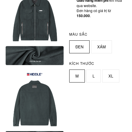
Giao hàng miễn phí
khi mua
qua website.
Đơn hàng có giá trị từ
150.000
.
MÀU SẮC
ĐEN
XÁM
KÍCH THƯỚC
M
L
XL