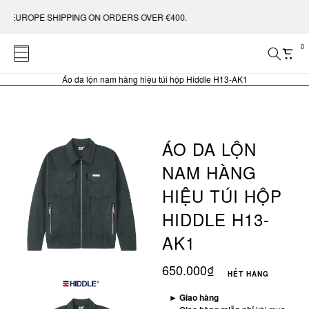
ROPE SHIPPING ON ORDERS OVER €400.
0
Áo da lộn nam hàng hiệu túi hộp Hiddle H13-AK1
ÁO DA LỘN
NAM HÀNG
HIỆU TÚI HỘP
HIDDLE H13-
AK1
650.000₫
HẾT HÀNG
►
Giao hàng