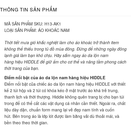
THÔNG TIN SẢN PHẨM
MÃ SẢN PHẨM SKU:
H13-AK1
LOẠI SẢN PHẨM:
ÁO KHOÁC NAM
Thời tiết mưa gió khắc nghiệt làm cho áo khoác trở thành item
không thể thiếu trong tủ đồ mùa đông. Đừng để những ngày đông
lạnh giá làm bạn khó chịu. Hãy sắm ngay áo da lộn nam
hàng hiệu HIDDLE để giữ ấm cho cơ thể và nâng tầm phong cách
thời trang của bạn.
Điểm nổi bật của áo da lộn nam hàng hiệu HIDDLE
Điểm nổi bật của chiếc áo da lộn nam hàng hiệu HIDDLE với thiết
kế 2 túi hộp và 2 túi có khóa kéo ở mặt trước áo khá trẻ trung,
thanh lịch và thời thượng. Hiddle không quên trang bị cho bạn túi
trong để có thể cất các vật dụng cá nhân cần thiết. Ngoài ra, chất
liệu dày dặn, chuẩn form mang lại vẻ đẹp nam tính và cuốn
hút. Bên trong áo là lớp lót được làm bằng vải dù thoải mái, và
bền theo theo thời gian.