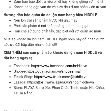
Đảm bảo bao đổi trả nếu bị lỗi hay không giống với mô tả
Khách hàng gặp vấn đề về size đều được nhân viên tự vấn
Hướng dẫn bảo quản áo da lộn nam hàng hiệu HIDDLE
Nên lộn trái sản phẩm trước khi giặt máy
Phơi sản phẩm ở nơi khô thoáng, tránh nắng gắt
Hạn chế sử dụng chất tẩy, đặc biệt đối với quần áo màu
Mua áo khoác da lộn nam HIDDLE ngay hôm nay để nhận được
các ưu đãi hấp dẫn nha khách ơi!!
XEM THÊM các sản phẩm áo khoác da lộn nam HIDDLE và
đặt hàng ngay tại:
Facebook:
https://www.facebook.com/hiddle.vn
Shopee:
https://quanaonam.vn/shopee-mall
Tiktok Shop:
https://www.tiktok.com/@hiddle.vn
Lazada: https:
https://www.lazada.vn/shop/hiddle-vn
Store: PLAYA Store 234 Phan Châu Trinh, quận Hải Châu,
TP.Đà Nẵng