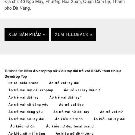
Địa chỉ: 40 Ngô Mây, Phường Hòa Xuân, Quận Cẩm Lệ, Thành
phố Đà Nẵng.
XEM SẢN PHẨM »
XEM FEEDBACK »
Từ khoá tìm kiếm
Áo croptop nữ kiểu tay dài trễ vai DKMV thun rib lụa
Dewdrop Top
Ba lô locla brand
Áo trễ vai tay dài
Áo trễ vai tay dài croptop
Áo trễ vai tay dài nữ
Áo trễ vai dài tay
Áo trễ vai dài tay'
Áo trễ vai nữ đáng yêu
Áo trễ vai đẹp
Áo trễ vai đáng yêu
Áo trễ vai nữ dài tay
Áo trễ vai nữ
Áo trễ vai nữ tay dài
Áo kiểu nữ xinh
Áo kiểu nữ tay dài
Áo kiểu nữ ôm
Áo kiểu nữ đẹp local brand
Áo kiểu nữ mài trắng
Áo kiểu nữ dễ thương