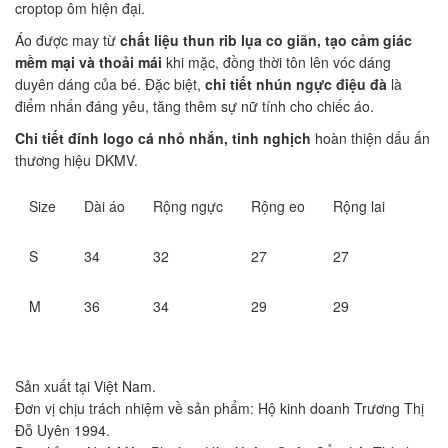
croptop ôm hiện đại.
Áo được may từ
chất liệu thun rib lụa co giãn, tạo cảm giác
mềm mại và thoải mái
khi mặc, đồng thời tôn lên vóc dáng
duyên dáng của bé. Đặc biệt,
chi tiết nhún ngực điệu đà
là
điểm nhấn đáng yêu, tăng thêm sự nữ tính cho chiếc áo.
Chi tiết đính logo cá nhỏ nhắn, tinh nghịch
hoàn thiện dấu ấn
thương hiệu DKMV.
Size
Dài áo
Rộng ngực
Rộng eo
Rộng lai
S
34
32
27
27
M
36
34
29
29
Sản xuất tại Việt Nam.
Đơn vị chịu trách nhiệm về sản phẩm: Hộ kinh doanh Trương Thị
Đỗ Uyên 1994.