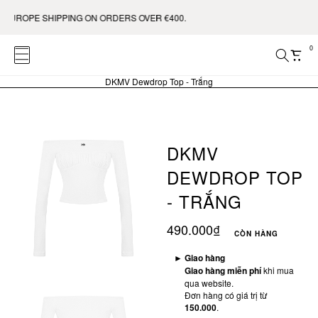
UROPE SHIPPING ON ORDERS OVER €400.
0
DKMV Dewdrop Top - Trắng
DKMV
DEWDROP TOP
- TRẮNG
490.000₫
CÒN HÀNG
►
Giao hàng
Giao hàng miễn phí
khi mua
qua website.
Đơn hàng có giá trị từ
150.000
.